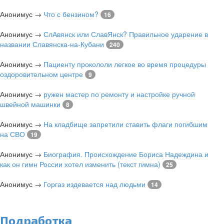
Анонимус
→
Что с бензином?
16
Анонимус
→
СлАвянск или СлавЯнск? Правильное ударение в
названии Славянска-на-Кубани
240
Анонимус
→
Пациенту прокололи легкое во время процедуры
оздоровительном центре
9
Анонимус
→
ружен мастер по ремонту и настройке ручной
швейной машинки
8
Анонимус
→
На кладбище запретили ставить флаги погибшим
на СВО
19
Анонимус
→
Биография. Происхождение Бориса Надеждина и
как он гимн России хотел изменить (текст гимна)
25
Анонимус
→
Горгаз издевается над людьми
14
Подработка