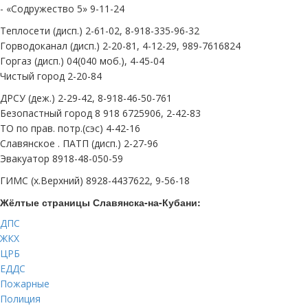
- «Содружество 5» 9-11-24
Теплосети (дисп.) 2-61-02, 8-918-335-96-32
Горводоканал (дисп.) 2-20-81, 4-12-29, 989-7616824
Горгаз (дисп.) 04(040 моб.), 4-45-04
Чистый город 2-20-84
ДРСУ (деж.) 2-29-42, 8-918-46-50-761
Безопастный город 8 918 6725906, 2-42-83
ТО по прав. потр.(сэс) 4-42-16
Славянское . ПАТП (дисп.) 2-27-96
Эвакуатор 8918-48-050-59
ГИМС (х.Верхний) 8928-4437622, 9-56-18
Жёлтые страницы Славянска-на-Кубани:
ДПС
ЖКХ
ЦРБ
ЕДДС
Пожарные
Полиция