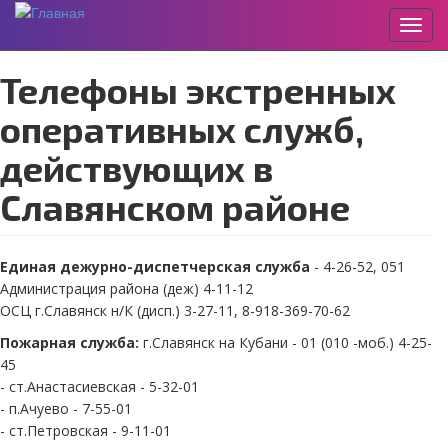
Пере
Перейти
Телефоны экстренных
к
основному
оперативных служб,
содержанию
действующих в
Славянском районе
Единая дежурно-диспетчерская служба
- 4-26-52, 051
Администрация района (деж) 4-11-12
ОСЦ г.Славянск н/К (дисп.) 3-27-11, 8-918-369-70-62
Пожарная служба:
г.Славянск на Кубани - 01 (010 -моб.) 4-25-
45
- ст.Анастасиевская - 5-32-01
- п.Ачуево - 7-55-01
- ст.Петровская - 9-11-01