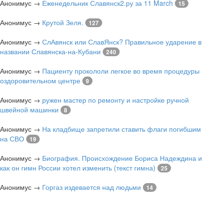
Анонимус
→
Еженедельник Славянск2.ру за 11 March
15
Анонимус
→
Крутой Зеля.
127
Анонимус
→
СлАвянск или СлавЯнск? Правильное ударение в
названии Славянска-на-Кубани
240
Анонимус
→
Пациенту прокололи легкое во время процедуры
оздоровительном центре
9
Анонимус
→
ружен мастер по ремонту и настройке ручной
швейной машинки
8
Анонимус
→
На кладбище запретили ставить флаги погибшим
на СВО
19
Анонимус
→
Биография. Происхождение Бориса Надеждина и
как он гимн России хотел изменить (текст гимна)
25
Анонимус
→
Горгаз издевается над людьми
14