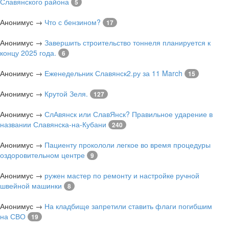
Славянского района
5
Анонимус
→
Что с бензином?
17
Анонимус
→
Завершить строительство тоннеля планируется к
концу 2025 года.
6
Анонимус
→
Еженедельник Славянск2.ру за 11 March
15
Анонимус
→
Крутой Зеля.
127
Анонимус
→
СлАвянск или СлавЯнск? Правильное ударение в
названии Славянска-на-Кубани
240
Анонимус
→
Пациенту прокололи легкое во время процедуры
оздоровительном центре
9
Анонимус
→
ружен мастер по ремонту и настройке ручной
швейной машинки
8
Анонимус
→
На кладбище запретили ставить флаги погибшим
на СВО
19