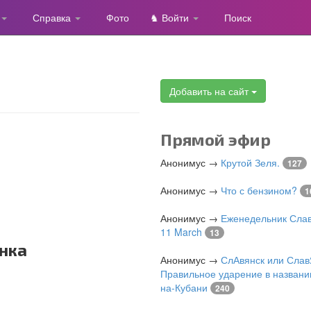
Справка
Фото
♞ Войти
Поиск
Добавить на сайт
Прямой эфир
Анонимус
→
Крутой Зеля.
127
Анонимус
→
Что с бензином?
1
Анонимус
→
Еженедельник Слав
11 March
13
нка
Анонимус
→
СлАвянск или Слав
Правильное ударение в названи
на-Кубани
240