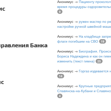
Анонимус
→
Пациенту проколол
время процедуры оздоровитель
ис
9
Анонимус
→
ружен мастер по р
настройке ручной швейной маш
Анонимус
→
На кладбище запре
флаги погибшим на СВО
19
правления Банка
Анонимус
→
Биография. Проис
Бориса Надеждина и как он гимн
изменить (текст гимна)
25
Анонимус
→
Горгаз издевается
14
ис
Анонимус
→
Крупные предприя
Славянска-на-Кубани и Славянс
4