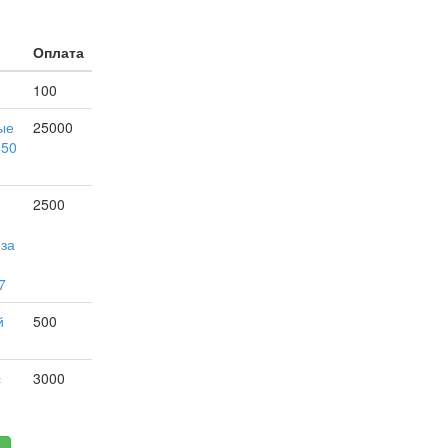
Оплата
е
100
ые
25000
150
2500
 за
7
й
500
с
3000