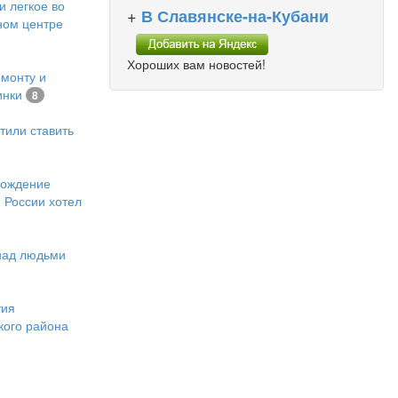
и легкое во
+
В Славянске-на-Кубани
ном центре
Хороших вам новостей!
емонту и
инки
8
тили ставить
хождение
 России хотел
 над людьми
тия
кого района