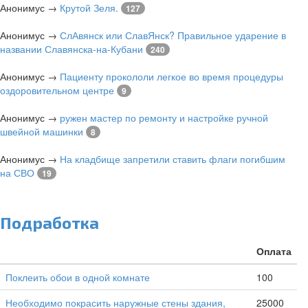
Анонимус
→
Крутой Зеля.
127
Анонимус
→
СлАвянск или СлавЯнск? Правильное ударение в
названии Славянска-на-Кубани
240
Анонимус
→
Пациенту прокололи легкое во время процедуры
оздоровительном центре
9
Анонимус
→
ружен мастер по ремонту и настройке ручной
швейной машинки
8
Анонимус
→
На кладбище запретили ставить флаги погибшим
на СВО
19
Подработка
Оплата
Поклеить обои в одной комнате
100
Необходимо покрасить наружные стены здания,
25000