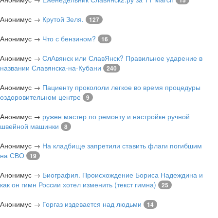
15
Анонимус
→
Крутой Зеля.
127
Анонимус
→
Что с бензином?
16
Анонимус
→
СлАвянск или СлавЯнск? Правильное ударение в
названии Славянска-на-Кубани
240
Анонимус
→
Пациенту прокололи легкое во время процедуры
оздоровительном центре
9
Анонимус
→
ружен мастер по ремонту и настройке ручной
швейной машинки
8
Анонимус
→
На кладбище запретили ставить флаги погибшим
на СВО
19
Анонимус
→
Биография. Происхождение Бориса Надеждина и
как он гимн России хотел изменить (текст гимна)
25
Анонимус
→
Горгаз издевается над людьми
14