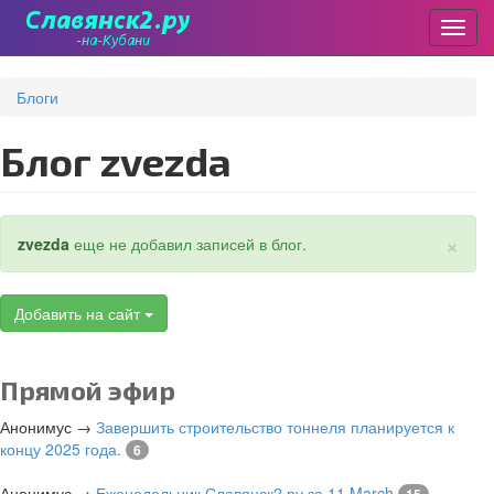
Пере
Перейти
к
Блоги
основному
содержанию
Блог zvezda
×
Статус
zvezda
еще не добавил записей в блог.
Добавить на сайт
Прямой эфир
Анонимус
→
Завершить строительство тоннеля планируется к
концу 2025 года.
6
Анонимус
→
Еженедельник Славянск2.ру за 11 March