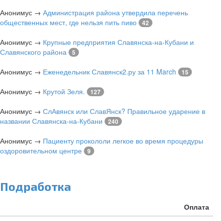
Анонимус
→
Администрация района утвердила перечень
общественных мест, где нельзя пить пиво
42
Анонимус
→
Крупные предприятия Славянска-на-Кубани и
Славянского района
5
Анонимус
→
Еженедельник Славянск2.ру за 11 March
15
Анонимус
→
Крутой Зеля.
127
Анонимус
→
СлАвянск или СлавЯнск? Правильное ударение в
названии Славянска-на-Кубани
240
Анонимус
→
Пациенту прокололи легкое во время процедуры
оздоровительном центре
9
Подработка
Оплата