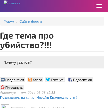
Пере
Перейти
к
Форум
Сайт и форум
основному
содержанию
Где тема про
убийство?!!!
Почему удалили?
Поделиться
Класс
Твитнуть
Поделиться
Плюсануть
Анонимус
— пт, 2014-03-28 15:33
Подпишись на канал Инсайд Краснодар в тг!
Анонимус
— пт, 2014-03-28 15:39