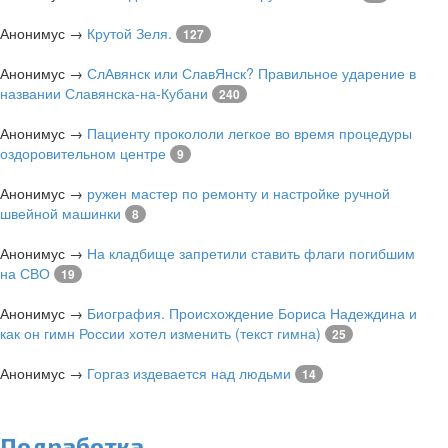
Анонимус
→
Крутой Зеля.
127
Анонимус
→
СлАвянск или СлавЯнск? Правильное ударение в
названии Славянска-на-Кубани
240
Анонимус
→
Пациенту прокололи легкое во время процедуры
оздоровительном центре
9
Анонимус
→
ружен мастер по ремонту и настройке ручной
швейной машинки
8
Анонимус
→
На кладбище запретили ставить флаги погибшим
на СВО
19
Анонимус
→
Биография. Происхождение Бориса Надеждина и
как он гимн России хотел изменить (текст гимна)
25
Анонимус
→
Горгаз издевается над людьми
14
Подработка