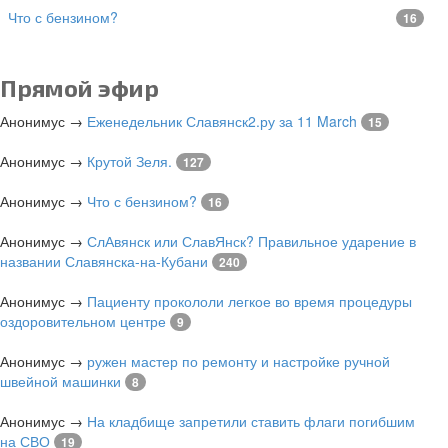
Что с бензином?
16
Прямой эфир
Анонимус
→
Еженедельник Славянск2.ру за 11 March
15
Анонимус
→
Крутой Зеля.
127
Анонимус
→
Что с бензином?
16
Анонимус
→
СлАвянск или СлавЯнск? Правильное ударение в
названии Славянска-на-Кубани
240
Анонимус
→
Пациенту прокололи легкое во время процедуры
оздоровительном центре
9
Анонимус
→
ружен мастер по ремонту и настройке ручной
швейной машинки
8
Анонимус
→
На кладбище запретили ставить флаги погибшим
на СВО
19