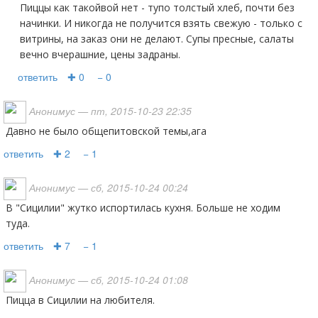
Пиццы как такойвой нет - тупо толстый хлеб, почти без
начинки. И никогда не получится взять свежую - только с
витрины, на заказ они не делают. Супы пресные, салаты
вечно вчерашние, цены задраны.
ответить
✚ 0
− 0
Анонимус
— пт, 2015-10-23 22:35
давно не было общепитовской темы,ага
ответить
✚ 2
− 1
Анонимус
— сб, 2015-10-24 00:24
В "Сицилии" жутко испортилась кухня. Больше не ходим
туда.
ответить
✚ 7
− 1
Анонимус
— сб, 2015-10-24 01:08
Пицца в Сицилии на любителя.