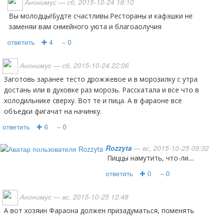
Анонимус
— сб, 2015-10-24 18:10
Вы молодцы!Будте счастливы.Рестораны и кафэшки не
заменяи вам снмейного уюта и благоаолучия
ответить
✚ 4
− 0
Анонимус
— сб, 2015-10-24 22:06
Заготовь заранее тесто дрожжевое и в морозилку с утра
достань или в духовке раз морозь. Расскатала и все что в
холодильнике сверху. Вот те и пица. А в фараоне все
объедки фигачат на начинку.
ответить
✚ 6
− 0
Rozzyta
— вс, 2015-10-25 09:32
пиццы намутить, что-ли....
ответить
✚ 0
− 0
Анонимус
— вс, 2015-10-25 12:48
А вот хозяин Фараона должен призадуматься, поменять