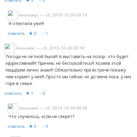
ответить
✚ 3
− 0
Анонимус
— сб, 2015-10-24 09:19
Я ответила уже!!!
ответить
✚ 2
− 1
Анонимус
— сб, 2015-10-24 09:18
Погода не летной была!!! А выставить на позор- это будет
эффективней!!! Причем, не беспокойтесь!!! Хозяев этой
пиццерии лично знаю!!! Обязательно при встречи покажу
чем кормят у них!!! Просто им сейчас не до меня пока, у них
горе в семье
ответить
✚ 1
− 2
Анонимус
— сб, 2015-10-24 09:28
Что случилось, если не секрет?
ответить
✚ 0
− 0