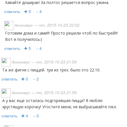
Хавайте доширак! За полтос решается вопрос ужина.
ответить
✚ 5
− 4
Анонимус
— пт, 2015-10-23 22:02
Готовим дома и сами!!! Просто решели чтоб по быстрей!!!
Вот и получилось:(
ответить
✚ 5
− 4
Анонимус
— пт, 2015-10-23 21:59
та же фигня с пиццей. три из трех. было это 22.10.
ответить
✚ 0
− 2
Анонимус
— пт, 2015-10-23 21:59
А у вас еще осталась подгоревшая пицца? Я люблю
хрустящую корочку! Угостите меня, не выбрасывайте пжл.
ответить
✚ 4
− 0