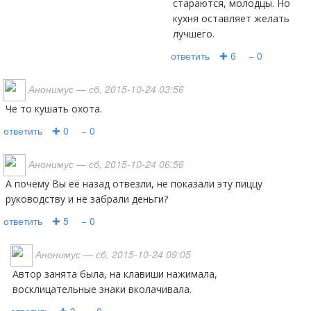
стараются, молодцы. Но
кухня оставляет желать
лучшего.
ответить
✚ 6
− 0
Анонимус
— сб, 2015-10-24 03:56
Че то кушать охота.
ответить
✚ 0
− 0
Анонимус
— сб, 2015-10-24 06:56
А почему Вы её назад отвезли, не показали эту пиццу
руководству и не забрали деньги?
ответить
✚ 5
− 0
Анонимус
— сб, 2015-10-24 09:05
Автор занята была, на клавиши нажимала,
восклицательные знаки вколачивала.