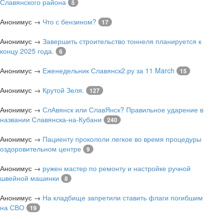
Славянского района
5
Анонимус
→
Что с бензином?
17
Анонимус
→
Завершить строительство тоннеля планируется к
концу 2025 года.
6
Анонимус
→
Еженедельник Славянск2.ру за 11 March
15
Анонимус
→
Крутой Зеля.
127
Анонимус
→
СлАвянск или СлавЯнск? Правильное ударение в
названии Славянска-на-Кубани
240
Анонимус
→
Пациенту прокололи легкое во время процедуры
оздоровительном центре
9
Анонимус
→
ружен мастер по ремонту и настройке ручной
швейной машинки
8
Анонимус
→
На кладбище запретили ставить флаги погибшим
на СВО
19