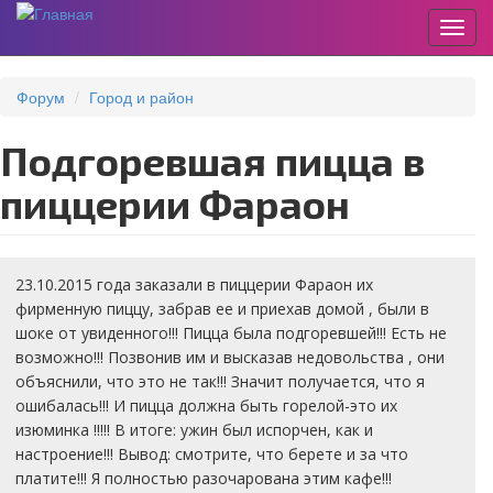
Пере
Перейти
к
Форум
Город и район
основному
содержанию
Подгоревшая пицца в
пиццерии Фараон
23.10.2015 года заказали в пиццерии Фараон их
фирменную пиццу, забрав ее и приехав домой , были в
шоке от увиденного!!! Пицца была подгоревшей!!! Есть не
возможно!!! Позвонив им и высказав недовольства , они
объяснили, что это не так!!! Значит получается, что я
ошибалась!!! И пицца должна быть горелой-это их
изюминка !!!!! В итоге: ужин был испорчен, как и
настроение!!! Вывод: смотрите, что берете и за что
платите!!! Я полностью разочарована этим кафе!!!