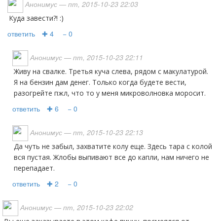
Анонимус
— пт, 2015-10-23 22:03
Куда завести?! :)
ответить
✚ 4
− 0
Анонимус
— пт, 2015-10-23 22:11
Живу на свалке. Третья куча слева, рядом с макулатурой.
Я на бензин дам денег. Только когда будете вести,
разогрейте пжл, что то у меня микроволновка моросит.
ответить
✚ 6
− 0
Анонимус
— пт, 2015-10-23 22:13
Да чуть не забыл, захватите колу еще. Здесь тара с колой
вся пустая. Жлобы выпивают все до капли, нам ничего не
перепадает.
ответить
✚ 2
− 0
Анонимус
— пт, 2015-10-23 22:02