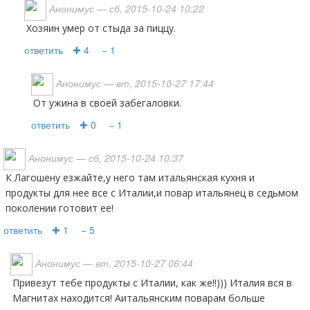
Анонимус
— сб, 2015-10-24 10:22
хозяин умер от стыда за пиццу.
ответить
✚ 4
− 1
Анонимус
— вт, 2015-10-27 17:44
от ужина в своей забегаловки.
ответить
✚ 0
− 1
Анонимус
— сб, 2015-10-24 10:37
К Лагошену езжайте,у него там итальянская кухня и
продукты для нее все с Италии,и повар итальянец в седьмом
поколении готовит ее!
ответить
✚ 1
− 5
Анонимус
— вт, 2015-10-27 06:44
Привезут тебе продукты с Италии, как же!!))) Италия вся в
Магнитах находится! Аитальянским поварам больше