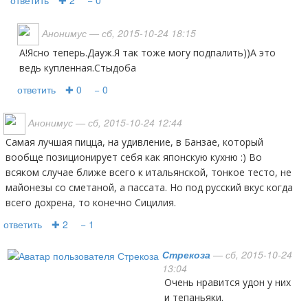
ответить
✚ 2
− 0
Анонимус
— сб, 2015-10-24 18:15
А!Ясно теперь.Дауж.Я так тоже могу подпалить))А это
ведь купленная.Стыдоба
ответить
✚ 0
− 0
Анонимус
— сб, 2015-10-24 12:44
Самая лучшая пицца, на удивление, в Банзае, который
вообще позиционирует себя как японскую кухню :) Во
всяком случае ближе всего к итальянской, тонкое тесто, не
майонезы со сметаной, а пассата. Но под русский вкус когда
всего дохрена, то конечно Сицилия.
ответить
✚ 2
− 1
Стрекоза
— сб, 2015-10-24
13:04
Очень нравится удон у них
и тепаньяки.