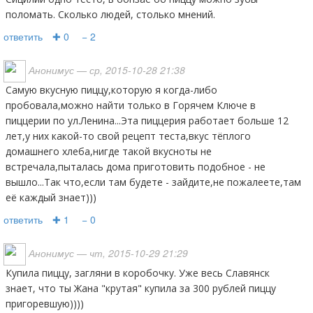
поломать. Сколько людей, столько мнений.
ответить
✚ 0
− 2
Анонимус
— ср, 2015-10-28 21:38
Самую вкусную пиццу,которую я когда-либо
пробовала,можно найти только в Горячем Ключе в
пиццерии по ул.Ленина...Эта пиццерия работает больше 12
лет,у них какой-то свой рецепт теста,вкус тёплого
домашнего хлеба,нигде такой вкусноты не
встречала,пыталась дома приготовить подобное - не
вышло...Так что,если там будете - зайдите,не пожалеете,там
её каждый знает)))
ответить
✚ 1
− 0
Анонимус
— чт, 2015-10-29 21:29
Купила пиццу, загляни в коробочку. Уже весь Славянск
знает, что ты Жана "крутая" купила за 300 рублей пиццу
пригоревшую))))