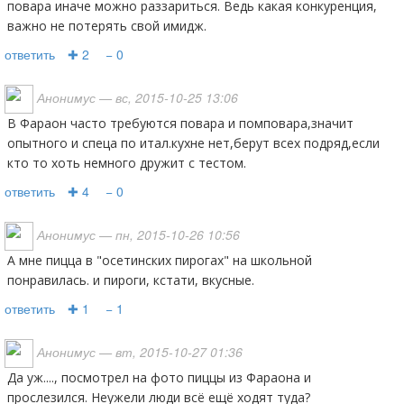
повара иначе можно раззариться. Ведь какая конкуренция,
важно не потерять свой имидж.
ответить
✚ 2
− 0
Анонимус
— вс, 2015-10-25 13:06
В Фараон часто требуются повара и помповара,значит
опытного и спеца по итал.кухне нет,берут всех подряд,если
кто то хоть немного дружит с тестом.
ответить
✚ 4
− 0
Анонимус
— пн, 2015-10-26 10:56
а мне пицца в "осетинских пирогах" на школьной
понравилась. и пироги, кстати, вкусные.
ответить
✚ 1
− 1
Анонимус
— вт, 2015-10-27 01:36
да уж...., посмотрел на фото пиццы из Фараона и
прослезился. Неужели люди всё ещё ходят туда?