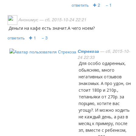
ответить
✚ 2
− 1
Анонимус
— сб, 2015-10-24 22:21
Деньги на кафе есть значит.А чего ноем?
ответить
✚ 1
− 3
Стрекоза
— сб, 2015-10-
24 22:33
Для особо одаренных,
обьясняю, много
негативных отзывов
знакомых. А про удон, он
стоит 180р и 210р.,
тепаньяки от 270р. за
порцию, хотите вас
угощу?. И можно ходить
не каждый день, а раз в
месяц к примеру, после
зп, вместе с ребенком,