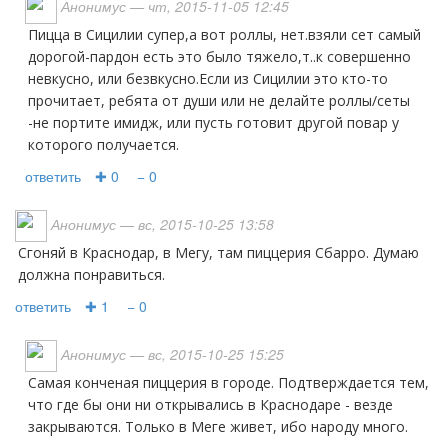
Анонимус
— чт, 2015-11-05 12:45
Пицца в Сицилии супер,а вот роллы, нет.взяли сет самый
дорогой-пардон есть это было тяжело,т..к совершенно
невкусно, или безвкусно.Если из Сицилии это кто-то
прочитает, ребята от души или не делайте роллы/сеты
-не портите имидж, или пусть готовит другой повар у
которого получается.
ответить
✚ 0
− 0
Анонимус
— вс, 2015-10-25 13:58
Сгоняй в Краснодар, в Мегу, там пиццерия Сбарро. Думаю
должна понравиться.
ответить
✚ 1
− 0
Анонимус
— вс, 2015-10-25 15:25
Самая конченая пиццерия в городе. Подтверждается тем,
что где бы они ни открывались в Краснодаре - везде
закрываются. Только в Меге живет, ибо народу много.