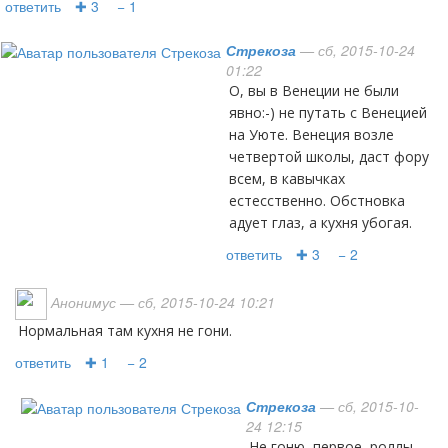
ответить
✚ 3
− 1
Стрекоза
— сб, 2015-10-24
01:22
О, вы в Венеции не были
явно:-) не путать с Венецией
на Уюте. Венеция возле
четвертой школы, даст фору
всем, в кавычках
естесственно. Обстновка
адует глаз, а кухня убогая.
ответить
✚ 3
− 2
Анонимус
— сб, 2015-10-24 10:21
нормальная там кухня не гони.
ответить
✚ 1
− 2
Стрекоза
— сб, 2015-10-
24 12:15
Не гоню, первое, роллы,