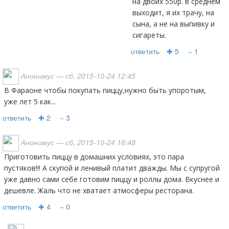
на двоих 550р. в среднем
выходит, я их трачу, на
сына, а не на выпивку и
сигареты.
ответить
✚ 5
− 1
Анонимус
— сб, 2015-10-24 12:45
В Фараоне чтобы покупать пиццу,нужно быть упоротым,
уже лет 5 как...
ответить
✚ 2
− 3
Анонимус
— сб, 2015-10-24 16:48
Приготовить пиццу в домашних условиях, это пара
пустяков!!! А скупой и ленивый платит дважды. Мы с супругой
уже давно сами себе готовим пиццу и роллы дома. Вкуснее и
дешевле. Жаль что не хватает атмосферы ресторана.
ответить
✚ 4
− 0