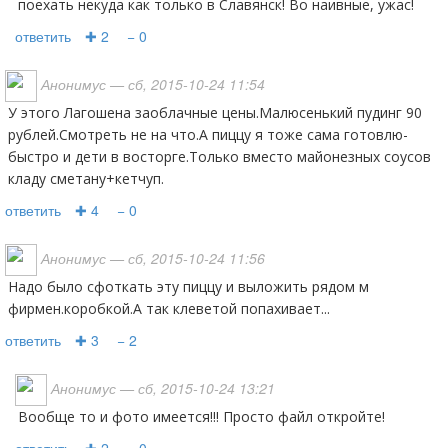
поехать некуда как только в Славянск! Во наивные, ужас!
ответить
✚ 2
− 0
Анонимус
— сб, 2015-10-24 11:54
У этого Лагошена заоблачные цены.Малюсенький пудинг 90
рублей.Смотреть не на что.А пиццу я тоже сама готовлю-
быстро и дети в восторге.Только вместо майонезных соусов
кладу сметану+кетчуп.
ответить
✚ 4
− 0
Анонимус
— сб, 2015-10-24 11:56
Надо было сфоткать эту пиццу и выложить рядом м
фирмен.коробкой.А так клеветой попахивает...
ответить
✚ 3
− 2
Анонимус
— сб, 2015-10-24 13:21
Вообще то и фото имеется!!! Просто файл откройте!