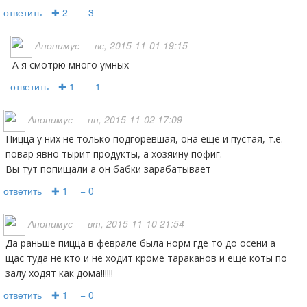
ответить
✚ 2
− 3
Анонимус
— вс, 2015-11-01 19:15
а я смотрю много умных
ответить
✚ 1
− 1
Анонимус
— пн, 2015-11-02 17:09
Пицца у них не только подгоревшая, она еще и пустая, т.е.
повар явно тырит продукты, а хозяину пофиг.
Вы тут попищали а он бабки зарабатывает
ответить
✚ 1
− 0
Анонимус
— вт, 2015-11-10 21:54
Да раньше пицца в феврале была норм где то до осени а
щас туда не кто и не ходит кроме тараканов и ещё коты по
залу ходят как дома!!!!!!
ответить
✚ 1
− 0