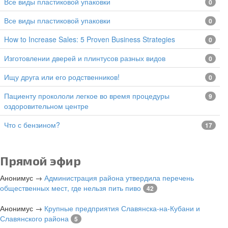
все виды пластиковой упаковки
0
все виды пластиковой упаковки
0
How to Increase Sales: 5 Proven Business Strategies
0
изготовлении дверей и плинтусов разных видов
0
Ищу друга или его родственников!
0
Пациенту прокололи легкое во время процедуры
9
оздоровительном центре
Что с бензином?
17
Прямой эфир
Анонимус
→
Администрация района утвердила перечень
общественных мест, где нельзя пить пиво
42
Анонимус
→
Крупные предприятия Славянска-на-Кубани и
Славянского района
5