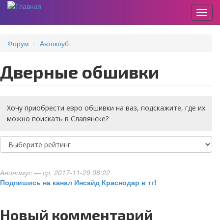
Пере
Перейти
к
Форум
Автоклуб
основному
содержанию
Дверные обшивки
Хочу приобрести евро обшивки на ваз, подскажите, где их
можно поискать в Славянске?
Анонимус
— ср, 2017-11-29 08:22
Подпишись на канал Инсайд Краснодар в тг!
Новый комментарий