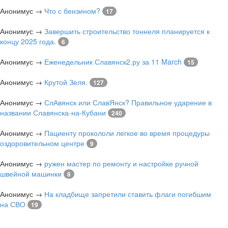
Анонимус
→
Что с бензином?
17
Анонимус
→
Завершить строительство тоннеля планируется к
концу 2025 года.
6
Анонимус
→
Еженедельник Славянск2.ру за 11 March
15
Анонимус
→
Крутой Зеля.
127
Анонимус
→
СлАвянск или СлавЯнск? Правильное ударение в
названии Славянска-на-Кубани
240
Анонимус
→
Пациенту прокололи легкое во время процедуры
оздоровительном центре
9
Анонимус
→
ружен мастер по ремонту и настройке ручной
швейной машинки
8
Анонимус
→
На кладбище запретили ставить флаги погибшим
на СВО
19