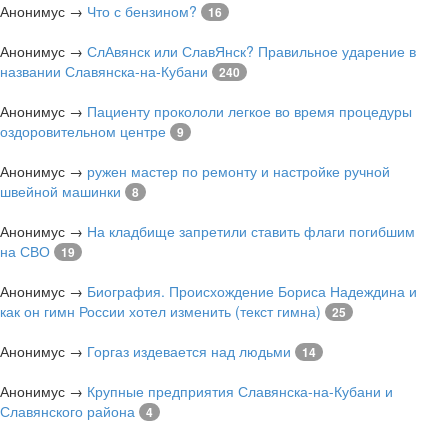
Анонимус
→
Что с бензином?
16
Анонимус
→
СлАвянск или СлавЯнск? Правильное ударение в
названии Славянска-на-Кубани
240
Анонимус
→
Пациенту прокололи легкое во время процедуры
оздоровительном центре
9
Анонимус
→
ружен мастер по ремонту и настройке ручной
швейной машинки
8
Анонимус
→
На кладбище запретили ставить флаги погибшим
на СВО
19
Анонимус
→
Биография. Происхождение Бориса Надеждина и
как он гимн России хотел изменить (текст гимна)
25
Анонимус
→
Горгаз издевается над людьми
14
Анонимус
→
Крупные предприятия Славянска-на-Кубани и
Славянского района
4