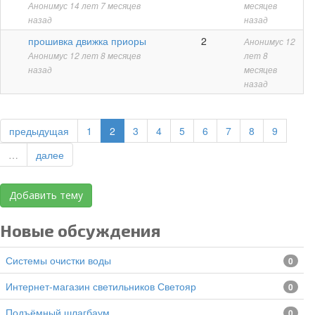
Анонимус
14 лет 7 месяцев
месяцев
назад
назад
Обычная
прошивка движка приоры
2
Анонимус
12
тема
Анонимус
12 лет 8 месяцев
лет 8
назад
месяцев
назад
предыдущая
1
2
3
4
5
6
7
8
9
…
далее
Добавить тему
Новые обсуждения
Системы очистки воды
0
Интернет-магазин светильников Светояр
0
подъёмный шлагбаум
0