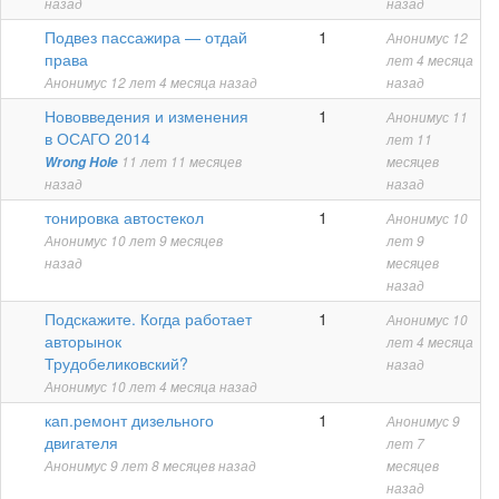
назад
назад
Обычная
Подвез пассажира — отдай
1
Анонимус
12
тема
права
лет 4 месяца
Анонимус
12 лет 4 месяца назад
назад
Обычная
Нововведения и изменения
1
Анонимус
11
тема
в ОСАГО 2014
лет 11
Wrong Hole
11 лет 11 месяцев
месяцев
назад
назад
Обычная
тонировка автостекол
1
Анонимус
10
тема
Анонимус
10 лет 9 месяцев
лет 9
назад
месяцев
назад
Обычная
Подскажите. Когда работает
1
Анонимус
10
тема
авторынок
лет 4 месяца
Трудобеликовский?
назад
Анонимус
10 лет 4 месяца назад
Обычная
кап.ремонт дизельного
1
Анонимус
9
тема
двигателя
лет 7
Анонимус
9 лет 8 месяцев назад
месяцев
назад