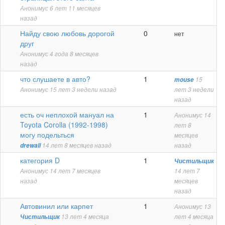
Анонимус
6 лет 11 месяцев
назад
Обычная
Найду свою любовь дорогой
0
нет
тема
друг
Анонимус
4 года 8 месяцев
назад
Обычная
что слушаете в авто?
1
mouse
15
тема
Анонимус
15 лет 3 недели назад
лет 3 недели
назад
Обычная
есть оч неплохой мануал на
1
Анонимус
14
тема
Toyota Corolla (1992-1998)
лет 8
могу подельться
месяцев
drewall
14 лет 8 месяцев назад
назад
Обычная
категория D
1
Чистильщик
тема
Анонимус
14 лет 7 месяцев
14 лет 7
назад
месяцев
назад
Обычная
Автовинил или карпет
1
Анонимус
13
тема
Чистильщик
13 лет 4 месяца
лет 4 месяца