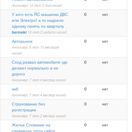
тема
Анонимус
12 лет 2 дня назад
Обычная
У кого есть RC машинки ДВС
0
нет
тема
или Электро! а то надоело
одному гонять по кварталу
barmalei
10 лет 2 недели назад
Обычная
Авторынок
0
нет
тема
Анонимус
8 лет 10 месяцев
назад
Обычная
Сход развал автомобиля где
0
нет
тема
делают нормально и не
дорого
Анонимус
7 лет 4 месяца назад
Обычная
акб
0
нет
тема
Анонимус
7 лет 4 месяца назад
Обычная
Страхование без
0
нет
тема
регистрации
Анонимус
7 лет 2 месяца назад
Обычная
Жилье Словакии на
0
нет
тема
страницах этого сайта