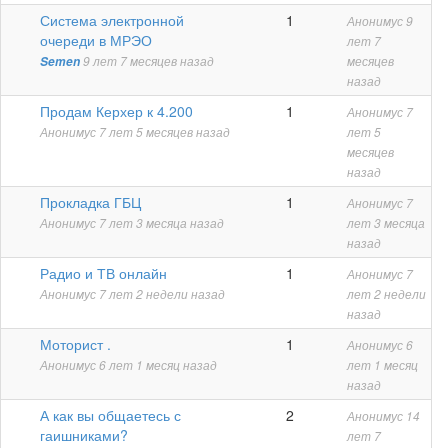
Обычная
Система электронной
1
Анонимус
9
тема
очереди в МРЭО
лет 7
Semen
9 лет 7 месяцев назад
месяцев
назад
Обычная
Продам Керхер к 4.200
1
Анонимус
7
тема
Анонимус
7 лет 5 месяцев назад
лет 5
месяцев
назад
Обычная
Прокладка ГБЦ
1
Анонимус
7
тема
Анонимус
7 лет 3 месяца назад
лет 3 месяца
назад
Обычная
Радио и ТВ онлайн
1
Анонимус
7
тема
Анонимус
7 лет 2 недели назад
лет 2 недели
назад
Обычная
Моторист .
1
Анонимус
6
тема
Анонимус
6 лет 1 месяц назад
лет 1 месяц
назад
Обычная
А как вы общаетесь с
2
Анонимус
14
тема
гаишниками?
лет 7