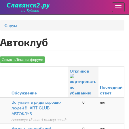
Пере
Перейти
к
Форум
основному
содержанию
Автоклуб
Создать Тема на форуме
Откликов
Последний
Обсуждение
ответ
Обычная
Вступаем в ряды хороших
0
нет
тема
людей !!! ART CLUB
АВТОКЛУБ
Анонимус
13 лет 4 месяца назад
Обычная
Ремонт автомобилей
0
нет