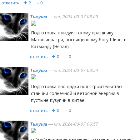
ответить
✚ 2
− 0
Тьмуша
— чт, 2024-03-07 06:53
Подготовка к индуистскому празднику
Махашивратри, посвященному богу Шиве, в
Катманду (Непал)
ответить
✚ 0
− 0
Тьмуша
— чт, 2024-03-07 06:54
Подготовка площадки под строительство
станции солнечной и ветряной энергии в
пустыне Кузупчи в Китае
ответить
✚ 0
− 0
Тьмуша
— чт, 2024-03-07 06:57