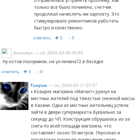
отправлялась устранять проблему. Как
только всё было починено, счетчик
продолжал начислять им зарплату. Это
стимулировало ремонтников работать
быстро и качественно.
ответить
✚ 0
− 0
Анонимус
— сб, 2024-03-09 00:59
ну котов покормили...на ул.ленина72 в беседке
ответить
✚ 0
− 0
Тьмуша
— пн, 2024-03-11 07:57
▪️ Козырек магазина «Магнит» рухнул на
местных жителей под тяжестью снежной массы
в Казани. Одна из местных жительниц успела
зайти в двери супермаркета буквально за
секунду до ЧП. Конструкция обрушилась из-за
снега по всей площади магазина, что
составляет около 50 метров. Персонал и
покупатели покинули помещение через