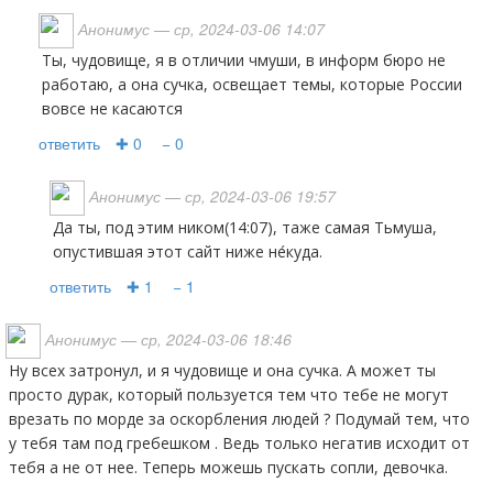
Анонимус
— ср, 2024-03-06 14:07
ты, чудовище, я в отличии чмуши, в информ бюро не
работаю, а она сучка, освещает темы, которые России
вовсе не касаются
ответить
✚ 0
− 0
Анонимус
— ср, 2024-03-06 19:57
Да ты, под этим ником(14:07), таже самая Тьмуша,
опустившая этот сайт ниже не́куда.
ответить
✚ 1
− 1
Анонимус
— ср, 2024-03-06 18:46
Ну всех затронул, и я чудовище и она сучка. А может ты
просто дурак, который пользуется тем что тебе не могут
врезать по морде за оскорбления людей ? Подумай тем, что
у тебя там под гребешком . Ведь только негатив исходит от
тебя а не от нее. Теперь можешь пускать сопли, девочка.