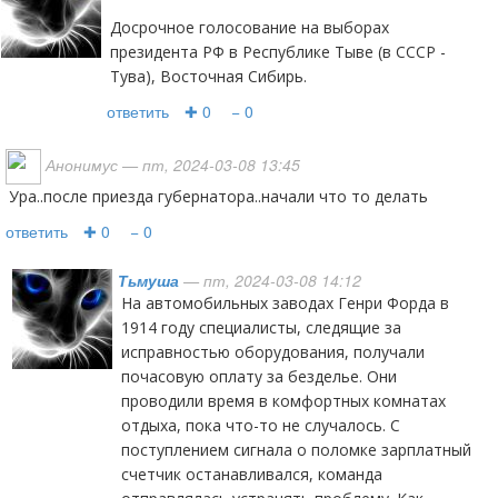
Досрочное голосование на выборах
президента РФ в Республике Тыве (в СССР -
Тува), Восточная Сибирь.
ответить
✚ 0
− 0
Анонимус
— пт, 2024-03-08 13:45
ура..после приезда губернатора..начали что то делать
ответить
✚ 0
− 0
Тьмуша
— пт, 2024-03-08 14:12
На автомобильных заводах Генри Форда в
1914 году специалисты, следящие за
исправностью оборудования, получали
почасовую оплату за безделье. Они
проводили время в комфортных комнатах
отдыха, пока что-то не случалось. С
поступлением сигнала о поломке зарплатный
счетчик останавливался, команда