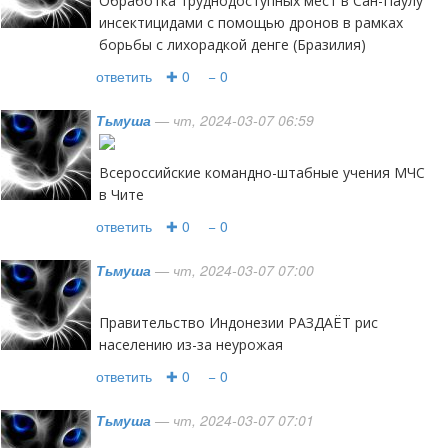
Обработка труднодоступных мест в Сан-Паулу
инсектицидами с помощью дронов в рамках
борьбы с лихорадкой денге (Бразилия)
ответить
✚ 0
− 0
Тьмуша
— чт, 2024-03-07 06:59
Всероссийские командно-штабные учения МЧС
в Чите
ответить
✚ 0
− 0
Тьмуша
— чт, 2024-03-07 07:00
Правительство Индонезии РАЗДАЁТ рис
населению из-за неурожая
ответить
✚ 0
− 0
Тьмуша
— чт, 2024-03-07 07:01