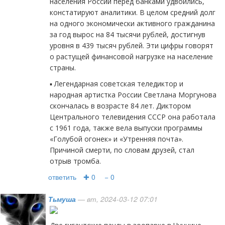
населения России перед банками удвоились,
констатируют аналитики. В целом средний долг
на одного экономически активного гражданина
за год вырос на 84 тысячи рублей, достигнув
уровня в 439 тысяч рублей. Эти цифры говорят
о растущей финансовой нагрузке на население
страны.
▪️ Легендарная советская теледиктор и
народная артистка России Светлана Моргунова
скончалась в возрасте 84 лет. Диктором
Центрального телевидения СССР она работала
с 1961 года, также вела выпуски программы
«Голубой огонек» и «Утренняя почта».
Причиной смерти, по словам друзей, стал
отрыв тромба.
ответить
✚ 0
− 0
Тьмуша
— вт, 2024-03-12 07:01