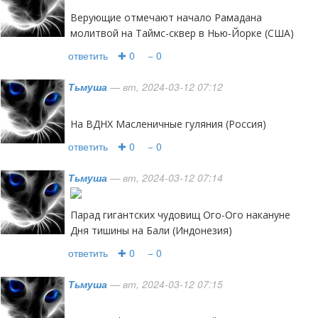
Верующие отмечают начало Рамадана
молитвой на Таймс-сквер в Нью-Йорке (США)
ответить
✚ 0
− 0
Тьмуша
— вт, 2024-03-12 07:12
На ВДНХ Масленичные гуляния (Россия)
ответить
✚ 0
− 0
Тьмуша
— вт, 2024-03-12 07:14
Парад гигантских чудовищ Ого-Ого накануне
Дня тишины на Бали (Индонезия)
ответить
✚ 0
− 0
Тьмуша
— вт, 2024-03-12 07:15