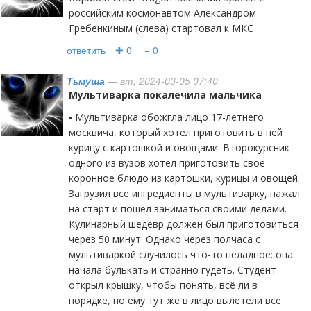
российским космонавтом Александром
Гребенкиным (слева) стартовал к МКС
ответить
✚ 0
− 0
Тьмуша
— вт, 2024-03-05 07:40
Мультиварка покалечила мальчика
▪️ Мультиварка обожгла лицо 17-летнего
москвича, который хотел приготовить в ней
курицу с картошкой и овощами. Второкурсник
одного из вузов хотел приготовить своё
коронное блюдо из картошки, курицы и овощей.
Загрузил все ингредиенты в мультиварку, нажал
на старт и пошёл заниматься своими делами.
Кулинарный шедевр должен был приготовиться
через 50 минут. Однако через полчаса с
мультиваркой случилось что-то неладное: она
начала булькать и странно гудеть. Студент
открыл крышку, чтобы понять, всё ли в
порядке, но ему тут же в лицо вылетели все