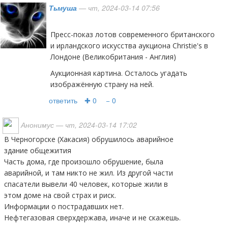
Тьмуша
— чт, 2024-03-14 07:56
Пресс-показ лотов современного британского
и ирландского искусства аукциона Christie's в
Лондоне (Великобритания - Англия)
Аукционная картина. Осталось угадать
изображённую страну на ней.
ответить
✚ 0
− 0
Анонимус
— чт, 2024-03-14 17:02
В Черногорске (Хакасия) обрушилось аварийное
здание общежития
Часть дома, где произошло обрушение, была
аварийной, и там никто не жил. Из другой части
спасатели вывели 40 человек, которые жили в
этом доме на свой страх и риск.
Информации о пострадавших нет.
Нефтегазовая сверхдержава, иначе и не скажешь.