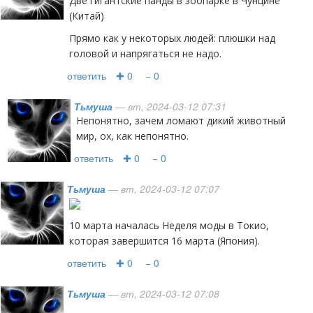
Две гигантские панды в зоопарке в Чунцине
(Китай)
Прямо как у некоторых людей: плюшки над
головой и напрягаться не надо.
ответить
✚ 0
− 0
Тьмуша
— вт, 2024-03-12 07:31
Непонятно, зачем ломают дикий животный
мир, ох, как непонятно.
ответить
✚ 0
− 0
Тьмуша
— вт, 2024-03-12 07:07
10 марта началась Неделя моды в Токио,
которая завершится 16 марта (Япония).
ответить
✚ 0
− 0
Тьмуша
— вт, 2024-03-12 07:08