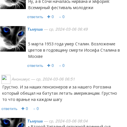
Ну, а в Сочи началась нирвана и эйфория:
Всемирный фестиваль молодежи
ответить
✚ 0
− 0
Тьмуша
— ср, 2024-03-06 06:49
5 марта 1953 года умер Сталин. Возложение
цветов в годовщину смерти Иосифа Сталина в
Москве
ответить
✚ 0
− 0
Анонимус
— ср, 2024-03-06 06:51
Грустно. И за наших пенсионеров и за нашего Рогозина
который обещал на батутах летать американцам. Грустно
то что вранье на каждом шагу
ответить
✚ 0
− 0
Тьмуша
— ср, 2024-03-06 08:04
▪️ Второй Западный окружной военный суд