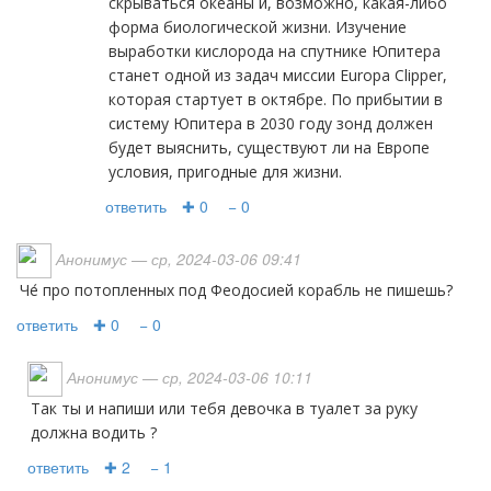
скрываться океаны и, возможно, какая-либо
форма биологической жизни. Изучение
выработки кислорода на спутнике Юпитера
станет одной из задач миссии Europa Clipper,
которая стартует в октябре. По прибытии в
систему Юпитера в 2030 году зонд должен
будет выяснить, существуют ли на Европе
условия, пригодные для жизни.
ответить
✚ 0
− 0
Анонимус
— ср, 2024-03-06 09:41
че́ про потопленных под Феодосией корабль не пишешь?
ответить
✚ 0
− 0
Анонимус
— ср, 2024-03-06 10:11
Так ты и напиши или тебя девочка в туалет за руку
должна водить ?
ответить
✚ 2
− 1