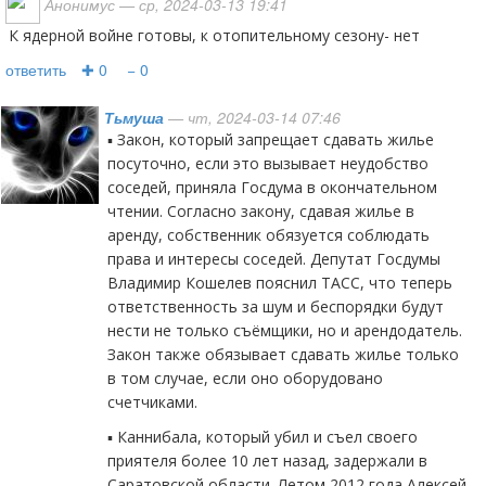
Анонимус
— ср, 2024-03-13 19:41
К ядерной войне готовы, к отопительному сезону- нет
ответить
✚ 0
− 0
Тьмуша
— чт, 2024-03-14 07:46
▪️ Закон, который запрещает сдавать жилье
посуточно, если это вызывает неудобство
соседей, приняла Госдума в окончательном
чтении. Согласно закону, сдавая жилье в
аренду, собственник обязуется соблюдать
права и интересы соседей. Депутат Госдумы
Владимир Кошелев пояснил ТАСС, что теперь
ответственность за шум и беспорядки будут
нести не только съёмщики, но и арендодатель.
Закон также обязывает сдавать жилье только
в том случае, если оно оборудовано
счетчиками.
▪️ Каннибала, который убил и съел своего
приятеля более 10 лет назад, задержали в
Саратовской области. Летом 2012 года Алексей