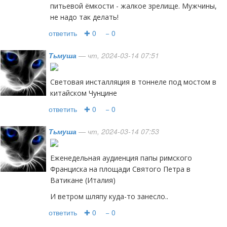
питьевой ёмкости - жалкое зрелище. Мужчины,
не надо так делать!
ответить
✚ 0
− 0
Тьмуша
— чт, 2024-03-14 07:51
Световая инсталляция в тоннеле под мостом в
китайском Чунцине
ответить
✚ 0
− 0
Тьмуша
— чт, 2024-03-14 07:53
Еженедельная аудиенция папы римского
Франциска на площади Святого Петра в
Ватикане (Италия)
И ветром шляпу куда-то занесло..
ответить
✚ 0
− 0