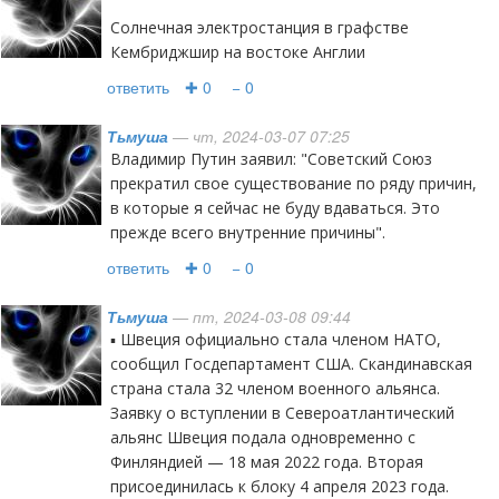
Солнечная электростанция в графстве
Кембриджшир на востоке Англии
ответить
✚ 0
− 0
Тьмуша
— чт, 2024-03-07 07:25
Владимир Путин заявил: "Советский Союз
прекратил свое существование по ряду причин,
в которые я сейчас не буду вдаваться. Это
прежде всего внутренние причины".
ответить
✚ 0
− 0
Тьмуша
— пт, 2024-03-08 09:44
▪️ Швеция официально стала членом НАТО,
сообщил Госдепартамент США. Скандинавская
страна стала 32 членом военного альянса.
Заявку о вступлении в Североатлантический
альянс Швеция подала одновременно с
Финляндией — 18 мая 2022 года. Вторая
присоединилась к блоку 4 апреля 2023 года.