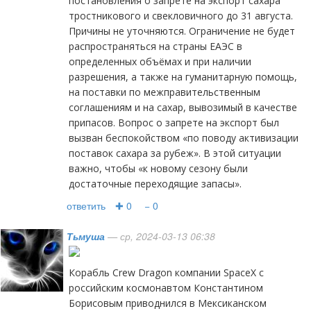
постановления о запрете на экспорт сахара
тростникового и свекловичного до 31 августа.
Причины не уточняются. Ограничение не будет
распространяться на страны ЕАЭС в
определенных объёмах и при наличии
разрешения, а также на гуманитарную помощь,
на поставки по межправительственным
соглашениям и на сахар, вывозимый в качестве
припасов. Вопрос о запрете на экспорт был
вызван беспокойством «по поводу активизации
поставок сахара за рубеж». В этой ситуации
важно, чтобы «к новому сезону были
достаточные переходящие запасы».
ответить
✚ 0
− 0
Тьмуша
— ср, 2024-03-13 06:38
Корабль Crew Dragon компании SpaceX с
российским космонавтом Константином
Борисовым приводнился в Мексиканском