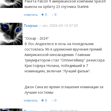
Ракета Falcon 9 американской компании SpaceX
вывела на орбиту 23 спутника Starlink
ответить
✚ 0
− 0
Тьмуша
— вт, 2024-03-12 07:20
"Оскар - 2024"
В Лос-Анджелесе в ночь на понедельник
состоялась 96-я церемония вручения премий
Американской киноакадемии. Главным
триумфатором стал "Оппенгеймер" режиссера
Кристофера Нолана, победивший в 7
номинациях, включая "Лучший фильм".
Джон Сина во время оглашения номинации за
лучшие костюмы
ответить
✚ 0
− 0