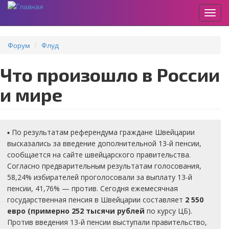
Пере
Перейти
к
Форум
Флуд
основному
содержанию
Что произошло в России
и мире
▪️ По результатам референдума граждане Швейцарии
высказались за введение дополнительной 13-й пенсии,
сообщается на сайте швейцарского правительства.
Согласно предварительным результатам голосования,
58,24% избирателей проголосовали за выплату 13-й
пенсии, 41,76% — против. Сегодня ежемесячная
государственная пенсия в Швейцарии составляет
2 550
евро (примерно 252 тысячи рублей
по курсу ЦБ).
Против введения 13-й пенсии выступали правительство,