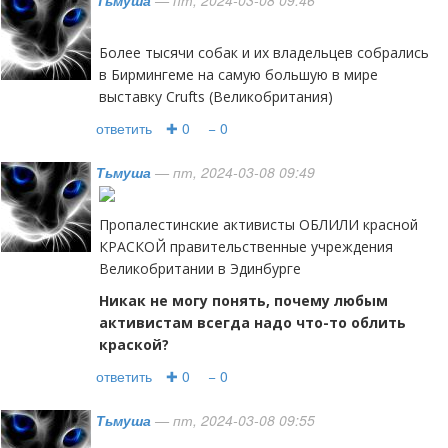
Тьмуша
— пт, 2024-03-08 09:46
Более тысячи собак и их владельцев собрались
в Бирмингеме на самую большую в мире
выставку Crufts (Великобритания)
ответить
✚ 0
− 0
Тьмуша
— пт, 2024-03-08 09:49
Пропалестинские активисты ОБЛИЛИ красной
КРАСКОЙ правительственные учреждения
Великобритании в Эдинбурге
Никак не могу понять, почему любым
активистам всегда надо что-то облить
краской?
ответить
✚ 0
− 0
Тьмуша
— пт, 2024-03-08 09:55