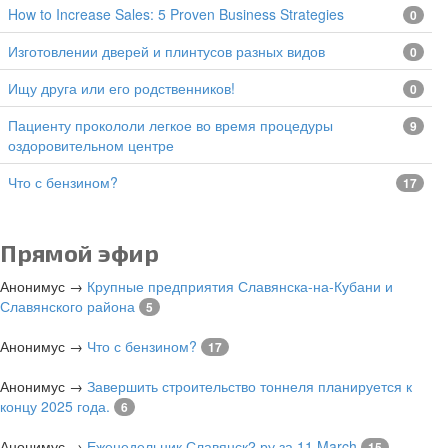
How to Increase Sales: 5 Proven Business Strategies
0
изготовлении дверей и плинтусов разных видов
0
Ищу друга или его родственников!
0
Пациенту прокололи легкое во время процедуры
9
оздоровительном центре
Что с бензином?
17
Прямой эфир
Анонимус
→
Крупные предприятия Славянска-на-Кубани и
Славянского района
5
Анонимус
→
Что с бензином?
17
Анонимус
→
Завершить строительство тоннеля планируется к
концу 2025 года.
6
Анонимус
→
Еженедельник Славянск2.ру за 11 March
15