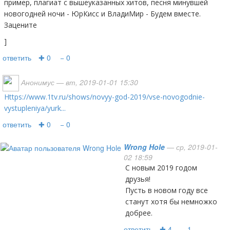
пример, плагиат с вышеуказанных хитов, песня минувшей
новогодней ночи - ЮрКисс и ВладиМир - Будем вместе.
Зацените
]
ответить
✚ 0
− 0
Анонимус
— вт, 2019-01-01 15:30
https://www.1tv.ru/shows/novyy-god-2019/vse-novogodnie-
vystupleniya/yurk...
ответить
✚ 0
− 0
Wrong Hole
— ср, 2019-01-
02 18:59
С новым 2019 годом
друзья!
Пусть в новом году все
станут хотя бы немножко
добрее.
ответить
✚ 4
− 1