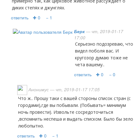
примерно так, как цирковое животное рассуждает о
диких степях и джунглях.
ответить
✚ 0
− 1
Берк
— чт, 2019-01-17
17:00
Серьезно подозреваю, что
видел поболя вас. И
кругозор думаю тоже не
чета вашему..
ответить
✚ 0
− 0
Анонимус
— чт, 2019-01-17 17:05
Что ж.. Прошу таки с вашей стороны список стран (с
городами),где вы побывали. (Побывать= минимум
ночь провести). Извольте сосредоточиться
,вспомнить неспеша и выдать списком. Было бы зело
любопытно.
ответить
✚ 0
− 1