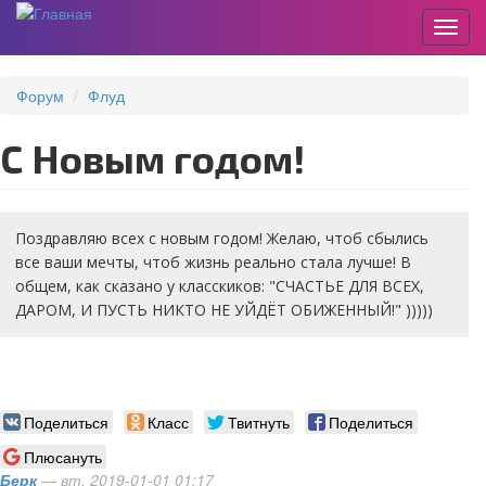
Пере
Перейти
к
Форум
Флуд
основному
содержанию
С Новым годом!
Поздравляю всех с новым годом! Желаю, чтоб сбылись
все ваши мечты, чтоб жизнь реально стала лучше! В
общем, как сказано у класскиков: "СЧАСТЬЕ ДЛЯ ВСЕХ,
ДАРОМ, И ПУСТЬ НИКТО НЕ УЙДЁТ ОБИЖЕННЫЙ!" )))))
Поделиться
Класс
Твитнуть
Поделиться
Плюсануть
Берк
— вт, 2019-01-01 01:17