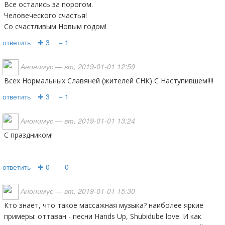
Все остались за порогом.
Человеческого счастья!
Со счастливым Новым годом!
ответить
✚ 3
− 1
Анонимус
— вт, 2019-01-01 12:59
Всех Нормальных Славяней (жителей СНК) С Наступившем!!!!
ответить
✚ 3
− 1
Анонимус
— вт, 2019-01-01 13:24
С праздником!
ответить
✚ 0
− 0
Анонимус
— вт, 2019-01-01 15:30
кто знает, что такое массажная музыка? наиболее яркие
примеры: оттаван - песни Hands Up, Shubidube love. И как