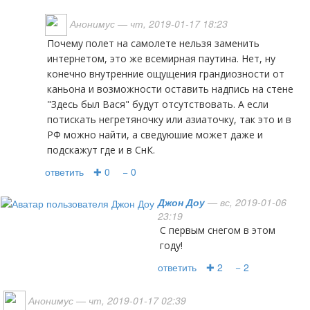
Анонимус
— чт, 2019-01-17 18:23
Почему полет на самолете нельзя заменить
интернетом, это же всемирная паутина. Нет, ну
конечно внутренние ощущения грандиозности от
каньона и возможности оставить надпись на стене
"Здесь был Вася" будут отсутствовать. А если
потискать негретяночку или азиаточку, так это и в
РФ можно найти, а сведуюшие может даже и
подскажут где и в СнК.
ответить
✚ 0
− 0
Джон Доу
— вс, 2019-01-06
23:19
С первым снегом в этом
году!
ответить
✚ 2
− 2
Анонимус
— чт, 2019-01-17 02:39