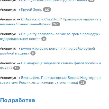
Анонимус
→
Крутой Зеля.
127
Анонимус
→
СлАвянск или СлавЯнск? Правильное ударение в
названии Славянска-на-Кубани
240
Анонимус
→
Пациенту прокололи легкое во время процедуры
оздоровительном центре
9
Анонимус
→
ружен мастер по ремонту и настройке ручной
швейной машинки
8
Анонимус
→
На кладбище запретили ставить флаги погибшим
на СВО
19
Анонимус
→
Биография. Происхождение Бориса Надеждина и
как он гимн России хотел изменить (текст гимна)
25
Подработка