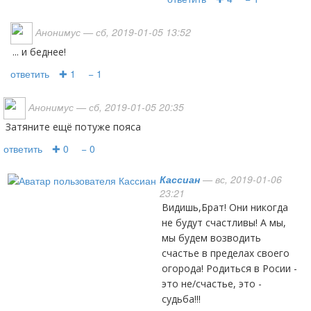
Анонимус
— сб, 2019-01-05 13:52
... и беднее!
ответить
✚ 1
− 1
Анонимус
— сб, 2019-01-05 20:35
затяните ещё потуже пояса
ответить
✚ 0
− 0
Кассиан
— вс, 2019-01-06
23:21
Видишь,Брат! Они никогда
не будут счастливы! А мы,
мы будем возводить
счастье в пределах своего
огорода! Родиться в Росии -
это не/счастье, это -
судьба!!!