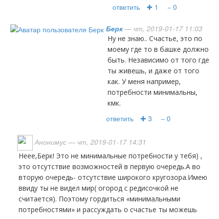
ответить
✚ 1
− 0
Берк
— чт, 2019-01-17 11:03
Ну не знаю.. Счастье, это по
моему где то в башке должно
быть. Независимо от того где
ты живешь, и даже от того
как. У меня например,
потребности минимальны,
кмк.
ответить
✚ 3
− 0
Анонимус
— чт, 2019-01-17 14:31
Неее,Берк! Это не минимальные потребности у тебя) ,
это отсутствие возможностей в первую очередь.А во
вторую очередь- отсутствие широкого кругозора.Имею
ввиду ты не видел мир( огород с редисочкой не
считается). Поэтому гордиться «минимальными
потребностями» и рассуждать о счастье ты можешь