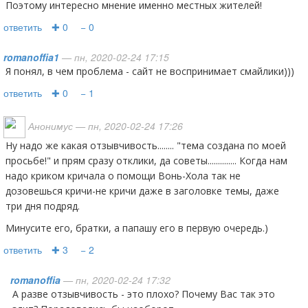
Поэтому интересно мнение именно местных жителей!
ответить
✚ 0
− 0
romanoffia1
— пн, 2020-02-24 17:15
Я понял, в чем проблема - сайт не воспринимает смайлики)))
ответить
✚ 0
− 1
Анонимус
— пн, 2020-02-24 17:26
Ну надо же какая отзывчивость........ "тема создана по моей
просьбе!" и прям сразу отклики, да советы.............. Когда нам
надо криком кричала о помощи Вонь-Хола так не
дозовешься кричи-не кричи даже в заголовке темы, даже
три дня подряд.
Минусите его, братки, а папашу его в первую очередь.)
ответить
✚ 3
− 2
romanoffia
— пн, 2020-02-24 17:32
А разве отзывчивость - это плохо? Почему Вас так это