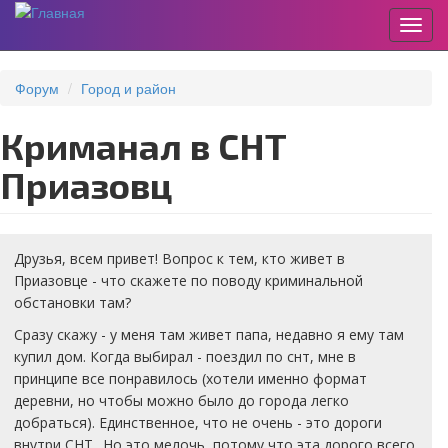
Пере
Перейти
к
Форум
Город и район
основному
содержанию
Криманал в СНТ
Приазовц
Друзья, всем привет! Вопрос к тем, кто живет в
Приазовце - что скажете по поводу криминальной
обстановки там?
Сразу скажу - у меня там живет папа, недавно я ему там
купил дом. Когда выбирал - поездил по снт, мне в
принципе все понравилось (хотели именно формат
деревни, но чтобы можно было до города легко
добраться). Единственное, что не очень - это дороги
внутри СНТ.. Но это мелочь, потому что эта дорого всего