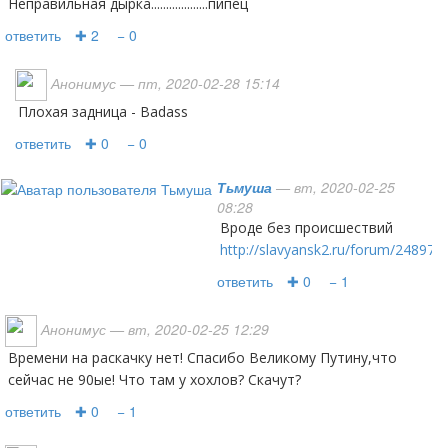
Неправильная дырка...................пипец
ответить
✚ 2
− 0
Анонимус
— пт, 2020-02-28 15:14
Плохая задница - Badass
ответить
✚ 0
− 0
Тьмуша
— вт, 2020-02-25
08:28
Вроде без происшествий
http://slavyansk2.ru/forum/24897
ответить
✚ 0
− 1
Анонимус
— вт, 2020-02-25 12:29
Времени на раскачку нет! Спасибо Великому Путину,что
сейчас не 90ые! Что там у хохлов? Скачут?
ответить
✚ 0
− 1