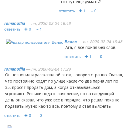
что тут ещё думать?
ответить
✚ 1
− 0
romanoffia
— пн, 2020-02-24 16:48
ответить
✚ 0
− 1
Велес
— пн, 2020-02-24 16:48
Ага, я всё понял без слов.
ответить
✚ 1
− 0
romanoffia
— пн, 2020-02-24 17:29
Он позвонил и рассказал об этом, говорил странно..Сказал,
что постоянно ходят по улице какие-то два парня лет по
35, просят продать дом, а когда отказываешься -
угрожают. Решили подать заявление, но на следующий
день он сказал, что уже все в порядке, что решил пока не
подавать..мутно как-то всё, поэтому и стал выяснять
ответить
✚ 0
− 0