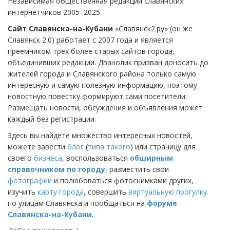
Независимая общественная редакция славянских
интернетчиков 2005–2025
Сайт Славянска-на-Кубани
«Славянск2.ру» (он же
Славянск 2.0) работает с 2007 года и является
преемником трёх более старых сайтов города,
объединивших редакции. Дванолик призван доносить до
жителей города и Славянского района только самую
интересную и самую полезную информацию, поэтому
новостную повестку формируют сами посетители.
Размещать новости, обсуждения и объявления может
каждый без регистрации.
Здесь вы найдете множество интересных новостей,
можете завести
блог
(
типа такого
) или страницу для
своего
бизнеса
, воспользоваться
обширным
справочником по городу
, разместить свои
фотографии
и полюбоваться фотоснимками других,
изучить
карту города
, совершить
виртуальную прогулку
по улицам Славянска и пообщаться на
форуме
Славянска-на-Кубани
.