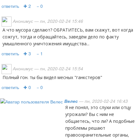
ответить
✚ 2
− 0
Анонимус
— пн, 2020-02-24 15:46
А что мусора сделают? ОБРАТИТЕСЬ, вам скажут, вот когда
сожгут, тогда и обращайтесь, заведём дело по факту
умышленного уничтожения имущества...
ответить
✚ 3
− 1
Анонимус
— пн, 2020-02-24 15:54
полный гон. ты бы видел месных "ганкстеров"
ответить
✚ 0
− 0
Велес
— пн, 2020-02-24 16:43
Я не понял, это слухи или отцу
угрожали? Вы с ним не
общаетесь, что ли? А подобные
проблемы решают
правоохранительные органы,