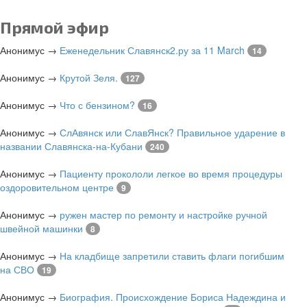
Прямой эфир
Анонимус
→
Еженедельник Славянск2.ру за 11 March
14
Анонимус
→
Крутой Зеля.
127
Анонимус
→
Что с бензином?
16
Анонимус
→
СлАвянск или СлавЯнск? Правильное ударение в
названии Славянска-на-Кубани
240
Анонимус
→
Пациенту прокололи легкое во время процедуры
оздоровительном центре
9
Анонимус
→
ружен мастер по ремонту и настройке ручной
швейной машинки
8
Анонимус
→
На кладбище запретили ставить флаги погибшим
на СВО
19
Анонимус
→
Биография. Происхождение Бориса Надеждина и