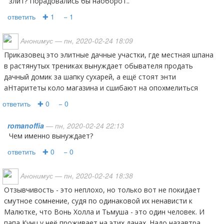
злит? Порадовались бы наоборот..
ответить
✚ 1
− 1
Анонимус
— пн, 2020-02-24 18:09
Приказовец это элитные дачные участки, где местная шпана
в растянутых трениках вынуждает обывателя продать
дачный домик за шапку сухарей, а ещё стоят энти
аНтаритеты коло магазина и сшибают на опохмелиться
ответить
✚ 0
− 0
romanoffia
— пн, 2020-02-24 22:13
Чем именно вынуждает?
ответить
✚ 0
− 0
Анонимус
— пн, 2020-02-24 18:38
Отзывчивость - это неплохо, но только вот не покидает
смутное сомнение, судя по одинаковой их ненависти к
Малютке, что Вонь Холла и Тьмуша - это один человек. И
папа Кунц у неё проживает на этих дачах. Надо назавтра