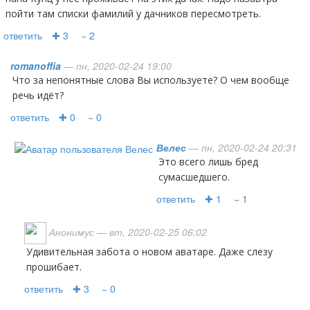
пойти там списки фамилий у дачников пересмотреть.
ответить
✚ 3
− 2
romanoffia
— пн, 2020-02-24 19:00
Что за непонятные слова Вы используете? О чем вообще
речь идёт?
ответить
✚ 0
− 0
Велес
— пн, 2020-02-24 20:31
Это всего лишь бред
сумасшедшего.
ответить
✚ 1
− 1
Анонимус
— вт, 2020-02-25 06:02
удивительная забота о новом аватаре. Даже слезу
прошибает.
ответить
✚ 3
− 0