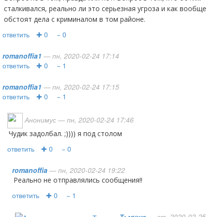
сталкивался, реально ли это серьезная угроза и как вообще
обстоят дела с криминалом в том районе.
ответить
✚ 0
− 0
romanoffia1
— пн, 2020-02-24 17:14
ответить
✚ 0
− 1
romanoffia1
— пн, 2020-02-24 17:15
ответить
✚ 0
− 1
Анонимус
— пн, 2020-02-24 17:46
чудик задолбал. ;)))) я под столом
ответить
✚ 0
− 0
romanoffia
— пн, 2020-02-24 19:22
Реально не отправлялись сообщения!!
ответить
✚ 0
− 1
Тьмуша
— вт, 2020-02-25