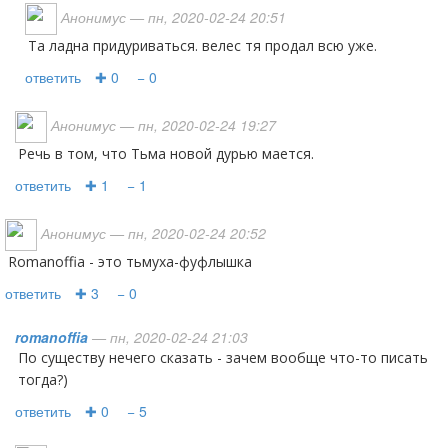
Анонимус
— пн, 2020-02-24 20:51
та ладна придуриваться. велес тя продал всю уже.
ответить
✚ 0
− 0
Анонимус
— пн, 2020-02-24 19:27
Речь в том, что Тьма новой дурью мается.
ответить
✚ 1
− 1
Анонимус
— пн, 2020-02-24 20:52
romanoffia - это тьмуха-фуфлышка
ответить
✚ 3
− 0
romanoffia
— пн, 2020-02-24 21:03
По существу нечего сказать - зачем вообще что-то писать
тогда?)
ответить
✚ 0
− 5