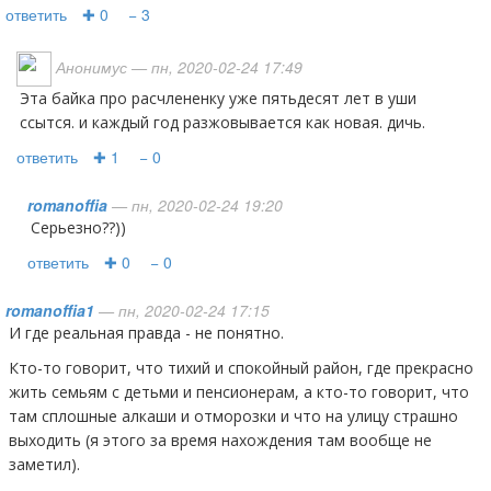
ответить
✚ 0
− 3
Анонимус
— пн, 2020-02-24 17:49
эта байка про расчлененку уже пятьдесят лет в уши
ссытся. и каждый год разжовывается как новая. дичь.
ответить
✚ 1
− 0
romanoffia
— пн, 2020-02-24 19:20
Серьезно??))
ответить
✚ 0
− 0
romanoffia1
— пн, 2020-02-24 17:15
И где реальная правда - не понятно.
Кто-то говорит, что тихий и спокойный район, где прекрасно
жить семьям с детьми и пенсионерам, а кто-то говорит, что
там сплошные алкаши и отморозки и что на улицу страшно
выходить (я этого за время нахождения там вообще не
заметил).