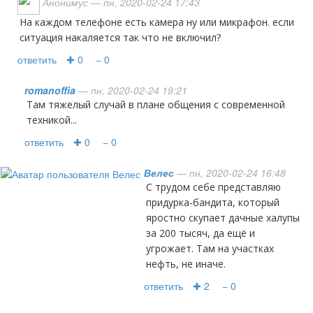
Анонимус
— пн, 2020-02-24 17:43
на каждом телефоне есть камера ну или микрафон. если
ситуация накаляется так что не включил?
ответить
✚ 0
− 0
romanoffia
— пн, 2020-02-24 19:21
Там тяжелый случай в плане общения с современной
техникой...
ответить
✚ 0
− 0
Велес
— пн, 2020-02-24 16:48
С трудом себе представляю
придурка-бандита, который
яростно скупает дачные халупы
за 200 тысяч, да ещё и
угрожает. Там на участках
нефть, не иначе.
ответить
✚ 2
− 0