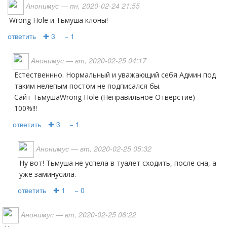
Анонимус
— пн, 2020-02-24 21:55
Wrong Hole и Тьмуша клоны!
ответить
✚ 3
− 1
Анонимус
— вт, 2020-02-25 04:17
Естественнно. Нормальный и уважающий себя Админ под
таким нелепым постом не подписался бы.
Сайт ТьмушаWrong Hole (Неправильное Отверстие) -
100%!!!
ответить
✚ 3
− 1
Анонимус
— вт, 2020-02-25 05:32
Ну вот! Тьмуша не успела в туалет сходить, после сна, а
уже заминусила.
ответить
✚ 1
− 0
Анонимус
— вт, 2020-02-25 06:22