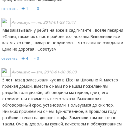
ответить
✚ 1
− 0
Анонимус
— пн, 2018-01-29 13:47
Мы заказывали у ребят на арке в сад гиганте , возле пекарни
«Флан»,также их офис в районе ж/л вокзала.Выполнили все
как мы хотели , шикарно получилось , что сами не ожидали и
цена не дорогая . Советуем
ответить
✚ 4
− 0
Анонимус
— вт, 2018-01-30 06:09
5 лет назад заказывали кухню в Elite на Школьно й, мастер
приехал домой, вместе с нами по нашим пожеланиям
разработали дизайн, обговорили материал, цвет, его
стоимость и стоимость всего заказа. Выполнили в
обговоренный срок, установили. Пользуемся до сих пор.
Никаких проблем ни с чем. Единственное, в прошлом году
разбили стекло на дверце шкафа. Заменили там же точно
таким. Очень довольны кухней, качеством и обслуживанием.