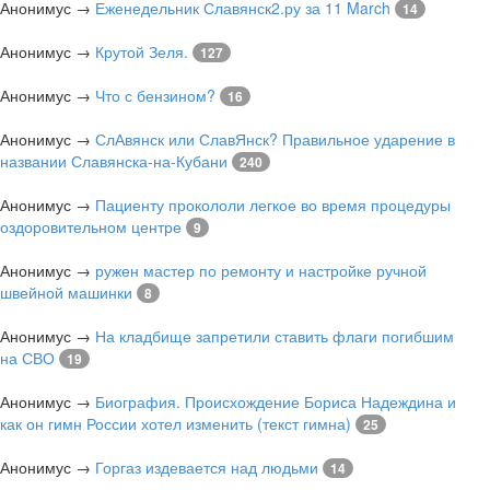
Анонимус
→
Еженедельник Славянск2.ру за 11 March
14
Анонимус
→
Крутой Зеля.
127
Анонимус
→
Что с бензином?
16
Анонимус
→
СлАвянск или СлавЯнск? Правильное ударение в
названии Славянска-на-Кубани
240
Анонимус
→
Пациенту прокололи легкое во время процедуры
оздоровительном центре
9
Анонимус
→
ружен мастер по ремонту и настройке ручной
швейной машинки
8
Анонимус
→
На кладбище запретили ставить флаги погибшим
на СВО
19
Анонимус
→
Биография. Происхождение Бориса Надеждина и
как он гимн России хотел изменить (текст гимна)
25
Анонимус
→
Горгаз издевается над людьми
14