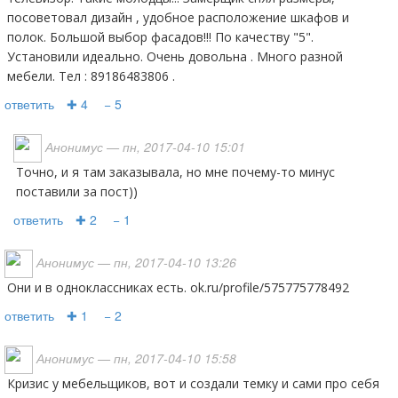
посоветовал дизайн , удобное расположение шкафов и
полок. Большой выбор фасадов!!! По качеству "5".
Установили идеально. Очень довольна . Много разной
мебели. Тел : 89186483806 .
ответить
✚ 4
− 5
Анонимус
— пн, 2017-04-10 15:01
Точно, и я там заказывала, но мне почему-то минус
поставили за пост))
ответить
✚ 2
− 1
Анонимус
— пн, 2017-04-10 13:26
Они и в одноклассниках есть. ok.ru/profile/575775778492
ответить
✚ 1
− 2
Анонимус
— пн, 2017-04-10 15:58
Кризис у мебельщиков, вот и создали темку и сами про себя