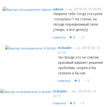
офеня
— ср, 2018-02-14 00:59
Нахрена тебе тогда эта кухня
"согнулась"? На стенах, на
гвозди поразвешивай свою
утварь, и все дела))))
ответить
✚ 2
− 1
m.buzan
— ср, 2018-02-14
21:30
на гвозди это не совсем
красивый вариант решения
проблеми, скорея я бы
сказала а бы как
ответить
✚ 0
− 1
m.buzan
— вт, 2018-02-13
23:11
ответить
✚ 0
− 1