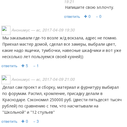
19:21
Напишите свою эл.почту.
ответить
✚ 0
− 0
Анонимус
— вс, 2017-04-09 19:30
Мы заказывали где-то возле ж/д вокзала, адрес не помню.
Приехал мастер домой, сделал все замеры, выбрали цвет,
какие надо ящички, тумбочки, навесные шкафчики и вот уже
несколько лет пользуемся своей кухней))
ответить
✚ 5
− 1
Анонимус
— вс, 2017-04-09 21:00
Делал сам проект и сборку, материал и фурнитуру выбирал
по форумам. Распил, кромление, присадку делали в
Краснодаре. Сэкономил 250000 руб. (двести пятьдесят тысяч
рублей) по сравнению с тем, что насчитывали на
"Школьной" и "12 стульев"
ответить
✚ 0
− 3