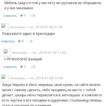
мебель град отстой-у них нету ни грузчиков ни сборщиков,
я у них заказывал.
ответить
✚ 1
− 0
Анонимус
— вс, 2018-01-28 01:58
Подскажите адрес в Краснодаре
ответить
✚ 0
− 0
Анонимус
— вт, 2018-01-30 11:45
+79183303042 Валерий
ответить
✚ 1
− 0
Анонимус
— пн, 2018-01-29 13:06
Леруа Мерлен в Меге. меряешь свою кухню, на сайте можно
проект самому сделать, либо продавец на месте с тобой
делает, шкафы легко перевозятся в легковушке. в комплекте
есть чертеж и все гвоздики и шурупчики. столешницу пилишь
сразу в магазине по размерам.