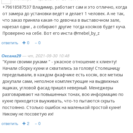
+79618587537 Владимир, работает сам и это отлично, когда
от замера до установки ведёт и делает 1 человек. А не так,
что заказ приняла какая-то девочка в выставочном зале,
нарезал одни , а собирают другие тогда косяков будет куча.
Проверено на себе. Вот его инста @mebel_by_z
ответить
✚ 0
− 0
Оксана29
— чт, 2021-09-30 10:48
"Кухни своими руками " - ужасное отношение к клиенту!
Начали сборку кухни и схватились за голову! Столешницу
переделывали, в каждом фкафчике есть косяк, все метизы
докупали сами, неполное комплектующие на выдвижных
ящиках, угловой фасад пришёл неверный. Менеджеры
разговаривают на повышенных тонах, всю информацию по
кухне приходится выуживать, что-то пытаются скрыть
постоянно. Столько ошибок на маленькой простой кухне!
Никому не посоветую их!
ответить
✚ 2
− 0