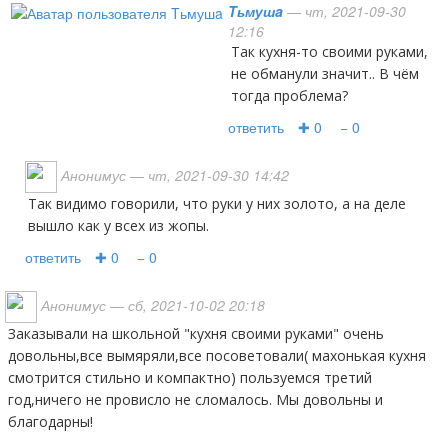
Tьмушa
— чт, 2021-09-30
12:16
Так кухня-то своими руками,
не обманули значит.. В чём
тогда проблема?
ответить
✚ 0
− 0
Анонимус
— чт, 2021-09-30 14:42
Так видимо говорили, что руки у них золото, а на деле
вышло как у всех из жопы.
ответить
✚ 0
− 0
Анонимус
— сб, 2021-10-02 20:18
Заказывали на школьной "кухня своими руками" очень
довольны,все вымяряли,все посоветовали( махонькая кухня
смотрится стильно и компактно) пользуемся третий
год,ничего не провисло не сломалось. Мы довольны и
благодарны!