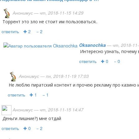
Анонимус
— чт, 2018-11-15 14:29
торрент это зло не стоит им пользоваться..
ответить
✚ 2
− 2
Oksanochka
— чт, 2018-11-
Интересно узнать, почему
ответить
✚ 0
− 0
Анонимус
— пн, 2018-11-19 17:03
не люблю пиратский контент и прочею рекламу про казино и
ответить
✚ 1
− 1
Анонимус
— чт, 2018-11-15 14:47
Деньги лишние?) мне отдай
ответить
✚ 0
− 2