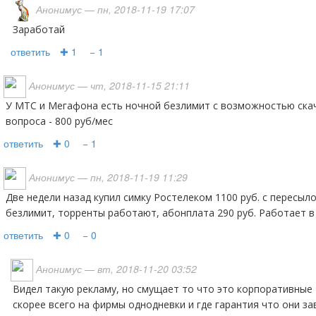
Анонимус
— пн, 2018-11-19 17:07
заработай
ответить
✚ 1
− 1
Анонимус
— чт, 2018-11-15 21:11
У МТС и Мегафона есть ночной безлимит с возможностью скачивания торрентов. Цена
вопроса - 800 руб/мес
ответить
✚ 0
− 1
Анонимус
— пн, 2018-11-19 11:29
Две недели назад купил симку Ростелеком 1100 руб. с пересылом из Москвы, интернет
безлимит, торренты работают, абонплата 290 руб. Работает в 
ответить
✚ 0
− 0
Анонимус
— вт, 2018-11-20 03:52
Видел такую рекламу, но смущает то что это корпоративные тарифы. Оформленные
скорее всего на фирмы однодневки и где гарантия что они за