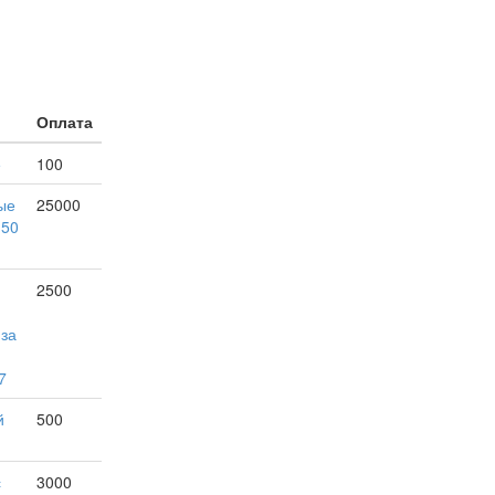
Оплата
е
100
ые
25000
150
2500
 за
7
й
500
с
3000