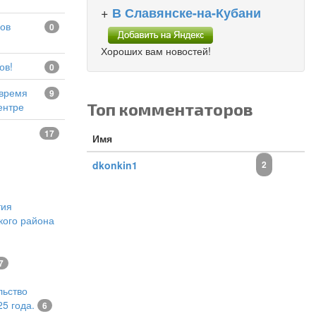
+
В Славянске-на-Кубани
0
Хороших вам новостей!
ов!
0
9
Топ комментаторов
ентре
17
Имя
dkonkin1
2
тия
кого района
7
льство
5 года.
6