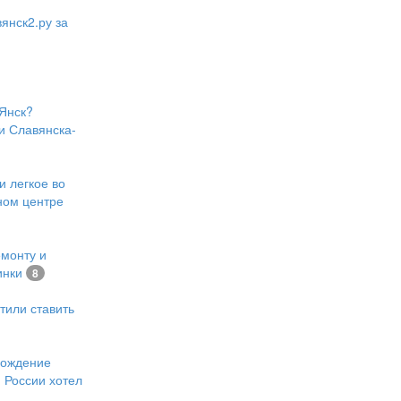
янск2.ру за
Янск?
и Славянска-
и легкое во
ном центре
емонту и
инки
8
тили ставить
хождение
 России хотел