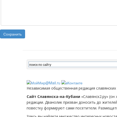
Сохранить
Независимая общественная редакция славянских
Сайт Славянска-на-Кубани
«Славянск2.ру» (он 
редакции. Дванолик призван доносить до жителе
повестку формируют сами посетители. Размещать
Здесь вы найдете множество интересных новост