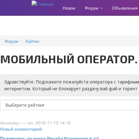
Новое
Форум
Объявления
Перейти
к
основному
содержанию
Форум
Хайтек
МОБИЛЬНЫЙ ОПЕРАТОР.
Здравствуйте. Подскажите пожалуйста оператора с тарифным
интернетом. Который не блокирует раздачу вай фай и торент
Анонимус
— чт, 2018-11-15 14:16
Новый комментарий
Подпишись на канал Инсайд Краснодар в тг!