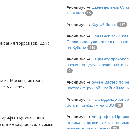
Анонимус
→
Еженедельник Слав
11 March
15
Анонимус
→
Крутой Зеля.
127
Анонимус
→
СлАвянск или Слав
Правильное ударение в названи
на-Кубани
240
Анонимус
→
Пациенту проколол
время процедуры оздоровитель
9
Анонимус
→
ружен мастер по р
сетях Теле2.
настройке ручной швейной маш
Анонимус
→
На кладбище запре
флаги погибшим на СВО
19
Анонимус
→
Биография. Проис
Бориса Надеждина и как он гимн
втра не закроются, а симки
изменить (текст гимна)
25