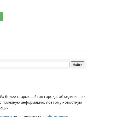
трёх более старых сайтов города, объединивших
мую полезную информацию, поэтому новостную
ации.
изнеса
, воспользоваться
обширным