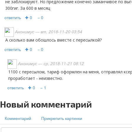
не заблокируют. Но предложение конечно заманчивое по выг
300гиг. За 600 в месяц
ответить
✚ 0
− 0
Анонимус
— вт, 2018-11-20 03:54
А сколько вам обошлось вместе с пересылкой?
ответить
✚ 0
− 0
Анонимус
— ср, 2018-11-21 08:12
1100 с пересылом, тариф оформлен на меня, отправлял ксерокопии паспорта, сколько
проработает - неизвестно.
ответить
✚ 0
− 1
Новый комментарий
Комментарий
Прикрепить картинки