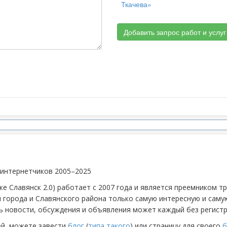
Ткачева»
Добавить запрос работ и услуг
 интернетчиков 2005–2025
же Славянск 2.0) работает с 2007 года и является преемником 
й города и Славянского района только самую интересную и са
 новости, обсуждения и объявления может каждый без регистр
ей, можете завести
блог
(
типа такого
) или страницу для своего
б