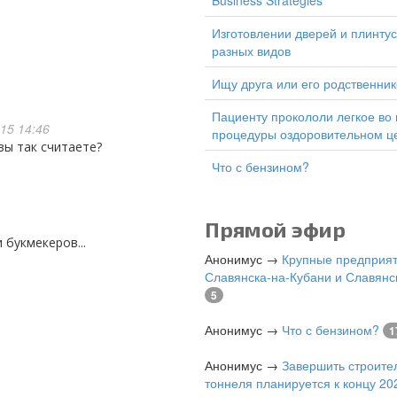
Business Strategies
изготовлении дверей и плинтусов
разных видов
Ищу друга или его родственник
Пациенту прокололи легкое во время
15 14:46
процедуры оздоровительном ц
 вы так считаете?
Что с бензином?
Прямой эфир
 букмекеров...
Анонимус
→
Крупные предприя
Славянска-на-Кубани и Славянс
5
Анонимус
→
Что с бензином?
1
Анонимус
→
Завершить строите
тоннеля планируется к концу 202