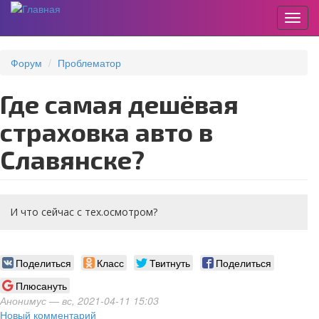
Пере
Перейти
к
Форум
Проблематор
основному
содержанию
Где самая дешёвая
страховка авто в
Славянске?
И что сейчас с тех.осмотром?
Поделиться
Класс
Твитнуть
Поделиться
Плюсануть
Анонимус
— вс, 2021-04-11 15:03
Новый комментарий