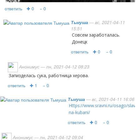
ответить
✚ 0
− 0
Тьмуша
— вс, 2021-04-11
15:51
совсем заработалась.
Донецк
ответить
✚ 0
− 0
Анонимус
— пн, 2021-04-12 08:23
Запизделась сука, работница херова.
ответить
✚ 1
− 0
Тьмуша
— вс, 2021-04-11 16:06
https://www.sravni.ru/osago/slavjansk-
na-kubani/
ответить
✚ 0
− 0
Анонимус
— пн, 2021-04-12 09:04