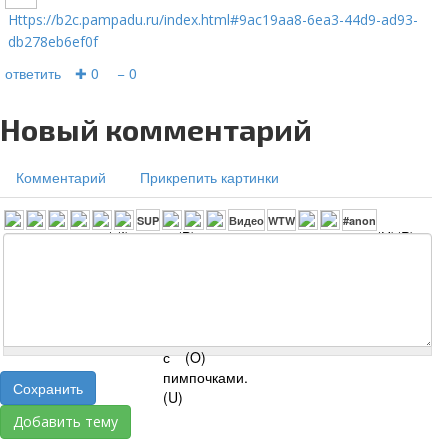
https://b2c.pampadu.ru/index.html#9ac19aa8-6ea3-44d9-ad93-
db278eb6ef0f
ответить
✚ 0
− 0
Новый комментарий
Комментарий
Прикрепить картинки
Сохранить
Добавить тему