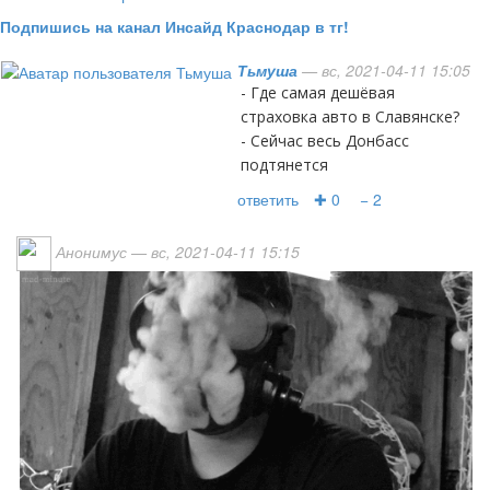
Подпишись на канал Инсайд Краснодар в тг!
Тьмуша
— вс, 2021-04-11 15:05
- Где самая дешёвая
страховка авто в Славянске?
- Сейчас весь Донбасс
подтянется
ответить
✚ 0
− 2
Анонимус
— вс, 2021-04-11 15:15