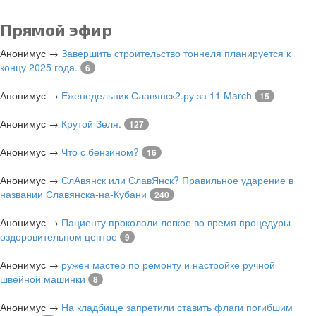
Прямой эфир
Анонимус
→
Завершить строительство тоннеля планируется к
концу 2025 года.
6
Анонимус
→
Еженедельник Славянск2.ру за 11 March
15
Анонимус
→
Крутой Зеля.
127
Анонимус
→
Что с бензином?
16
Анонимус
→
СлАвянск или СлавЯнск? Правильное ударение в
названии Славянска-на-Кубани
240
Анонимус
→
Пациенту прокололи легкое во время процедуры
оздоровительном центре
9
Анонимус
→
ружен мастер по ремонту и настройке ручной
швейной машинки
8
Анонимус
→
На кладбище запретили ставить флаги погибшим