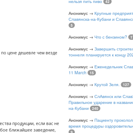
нельзя пить пиво
42
Анонимус
→
Крупные предприя
Славянска-на-Кубани и Славянс
5
Анонимус
→
Что с бензином?
1
Анонимус
→
Завершить строите
тоннеля планируется к концу 202
Анонимус
→
Еженедельник Слав
11 March
15
Анонимус
→
Крутой Зеля.
127
Анонимус
→
СлАвянск или Слав
Правильное ударение в названи
на-Кубани
240
Анонимус
→
Пациенту проколол
время процедуры оздоровитель
юбое ближайшее заведение,
9