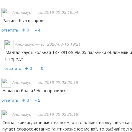
Анонимус
— ср, 2016-02-03 19:54
Раньше был в сарове
ответить
✚ 0
− 4
Анонимус
— вс, 2020-03-15 19:21
Мангал хаус школьная 187 89184696005 пальчики оближешь и по цене дешевле чем везде
в городе
ответить
✚ 0
− 0
Анонимус
— ср, 2016-02-03 20:18
Недавно брали ! Не понравился !
ответить
✚ 3
− 2
Анонимус
— ср, 2016-02-03 20:18
Сейчас кризис, экономят на всем, а это влияет на вкусовые качества продукции, если вас не
пугает словосочетание "антикризисное меню", то выбиайте л