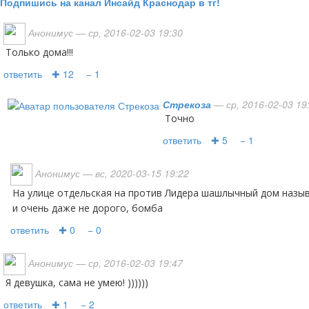
Подпишись на канал Инсайд Краснодар в тг!
Анонимус
— ср, 2016-02-03 19:30
Только дома!!!
ответить
✚ 12
− 1
Стрекоза
— ср, 2016-02-03 19
Точно
ответить
✚ 5
− 1
Анонимус
— вс, 2020-03-15 19:22
На улице отдельская на против Лидера шашлычный дом называется брали сочный вкусный
и очень даже не дорого, бомба
ответить
✚ 0
− 0
Анонимус
— ср, 2016-02-03 19:47
Я девушка, сама не умею! ))))))
ответить
✚ 1
− 2