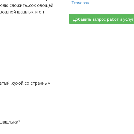
Ткачева»
стюлю сложить..сок овощей
овощной шашлык..и он
Добавить запрос работ и услуг
 шашлыка?