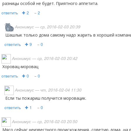
разницы особой не будет. Приятного аппетита.
ответить
✚ 2
− 2
Анонимус
— ср, 2016-02-03 20:39
Шашлык только дома самому надо жарить в хорошей компан
ответить
✚ 9
− 0
Анонимус
— ср, 2016-02-03 20:42
Хоровац-моровац
ответить
✚ 0
− 0
Анонимус
— чт, 2016-02-04 11:30
Если ты пожариш получится моровацик.
ответить
✚ 1
− 0
Анонимус
— ср, 2016-02-03 20:50
мясо сейчас неизвестного происхождения...советую..дома ..на решетке..на огне...овощи