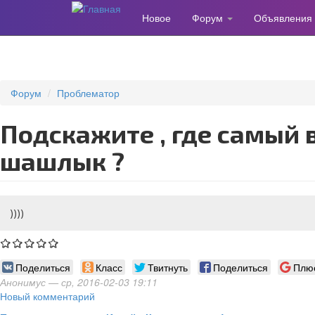
Новое
Форум
Объявления
Перейти
к
основному
содержанию
Форум
Проблематор
Подскажите , где самый вкусный
шашлык ?
))))
Поделиться
Класс
Твитнуть
Поделиться
Плю
Анонимус
— ср, 2016-02-03 19:11
Новый комментарий