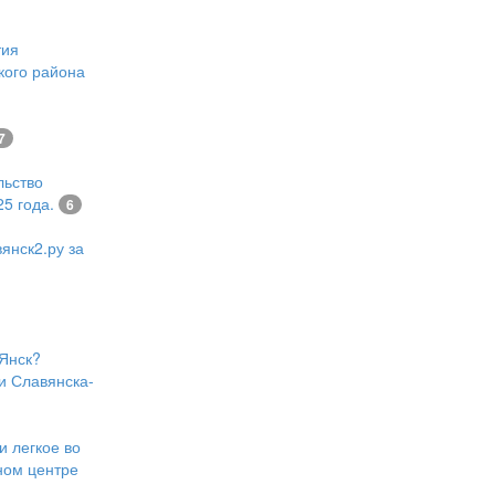
тия
кого района
7
льство
5 года.
6
янск2.ру за
Янск?
и Славянска-
и легкое во
ном центре