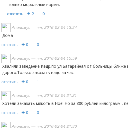
только моральные нормы.
ответить
✚ 2
− 0
Анонимус
— чт, 2016-02-04 13:34
Дома
ответить
✚ 0
− 0
Анонимус
— чт, 2016-02-04 15:59
Хвалили заведение Кедр,по ул.Батарейная от больницы ближе к Ковтюха,вкусно не
дорого.Только заказать надо за час.
ответить
✚ 0
− 1
Анонимус
— чт, 2016-02-04 21:21
Хотели заказать мякоть в Ное! Но за 800 рублей килограмм , пе
ответить
✚ 0
− 0
Анонимус
— чт, 2016-02-04 21:30