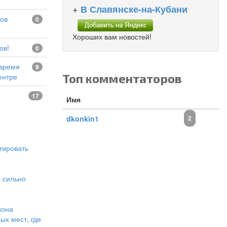
+
В Славянске-на-Кубани
0
Хороших вам новостей!
ов!
0
9
Топ комментаторов
ентре
17
Имя
dkonkin1
2
тировать
о сильно
йона
ых мест, где