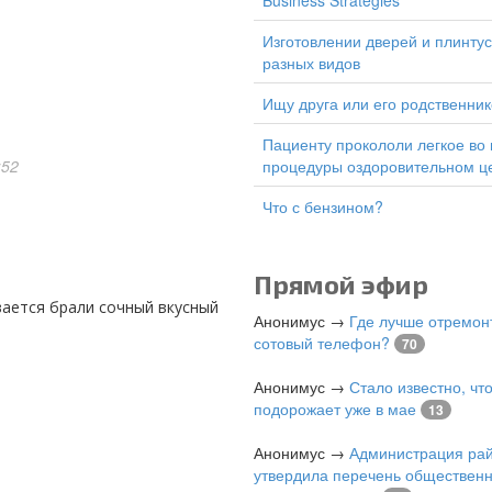
Business Strategies
изготовлении дверей и плинтусов
разных видов
Ищу друга или его родственник
Пациенту прокололи легкое во время
:52
процедуры оздоровительном ц
Что с бензином?
Прямой эфир
Анонимус
→
Где лучше отремон
сотовый телефон?
70
Анонимус
→
Стало известно, чт
подорожает уже в мае
13
Анонимус
→
Администрация ра
утвердила перечень общественн