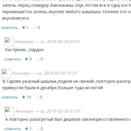
запечь..перец..помидор..баклажаны..ллук..потом все в одну ко
перемешается..зелень..вкуснее любого шашлыка..точчнее это 
вкуснеевсего
ответить
✚ 1
− 2
Анонимус
— ср, 2016-02-03 20:51
кастрюлю....пардон
ответить
✚ 0
− 0
Анонимус
— ср, 2016-02-03 21:27
В Сарове ужасный шашлык,подали не свежий ,повторно разогретый ,сухой,со странным
привкусом !Были в декабре,больше туда ни ногой!
ответить
✚ 10
− 0
Анонимус
— ср, 2016-02-03 21:37
А повторно разогретый был дешевле свежеприготовленного
ответить
✚ 1
− 0