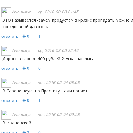
Анонимус
— ср, 2016-02-03 21:45
ЭТО называется -зачем продуктам в кризис пропадать,можно людей накормить шашлыком
трехдневной давности!
ответить
✚ 0
− 1
Анонимус
— ср, 2016-02-03 23:46
Дорого в сарове 400 рублей 2куска шашлыка
ответить
✚ 0
− 0
Анонимус
— чт, 2016-02-04 08:06
В Сарове неуютно.Праститут..ами воняет
ответить
✚ 0
− 1
Анонимус
— чт, 2016-02-04 09:28
В Ивановской
ответить
✚ 2
− 0