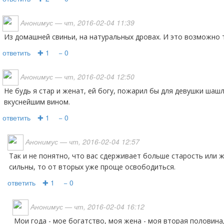
Анонимус
— чт, 2016-02-04 11:39
Из домашней свиньи, на натуральных дровах. И это возможно 
ответить
✚ 1
− 0
Анонимус
— чт, 2016-02-04 12:50
Не будь я стар и женат, ей богу, пожарил бы для девушки шашлык, да ещё бы и напоил
вкуснейшим вином.
ответить
✚ 1
− 0
Анонимус
— чт, 2016-02-04 12:57
Так и не понятно, что вас сдерживает больше старость или жена? Если одни оковы не
сильны, то от вторых уже проще освободиться.
ответить
✚ 1
− 0
Анонимус
— чт, 2016-02-04 16:12
Мои года - мое богатство, моя жена - моя вторая половина, так что никаких оков,