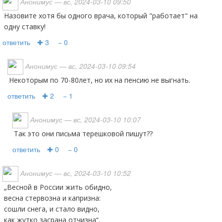
Анонимус
— вс, 2024-03-10 09:50
Назовите хотя бы одного врача, который "работает" на
одну ставку!
ответить
✚ 3
− 0
Анонимус
— вс, 2024-03-10 09:54
Некоторым по 70-80лет, но их на пенсию не выгнать.
ответить
✚ 2
− 1
Анонимус
— вс, 2024-03-10 10:07
Так это они письма терешковой пишут??
ответить
✚ 0
− 0
Анонимус
— вс, 2024-03-10 10:52
„Весной в России жить обидно,
весна стервозна и капризна:
сошли снега, и стало видно,
как жутко засрана отчизна“.