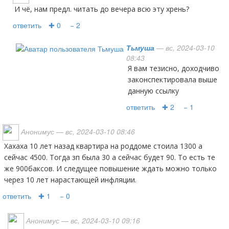
и чё, нам предл. читать до вечера всю эту хрень?
ответить
✚ 0
− 2
Тьмуша
— вс, 2024-03-10
08:43
Я вам тезисно, доходчиво
законспектировала выше
данную ссылку
ответить
✚ 2
− 1
Анонимус
— вс, 2024-03-10 08:46
Хахаха 10 лет назад квартира на роддоме стоила 1300 а
сейчас 4500. Тогда зп была 30 а сейчас будет 90. То есть те
же 900баксов. И следущее повышение ждать можно только
через 10 лет нарастающей инфляции.
ответить
✚ 1
− 0
Анонимус
— вс, 2024-03-10 09:16