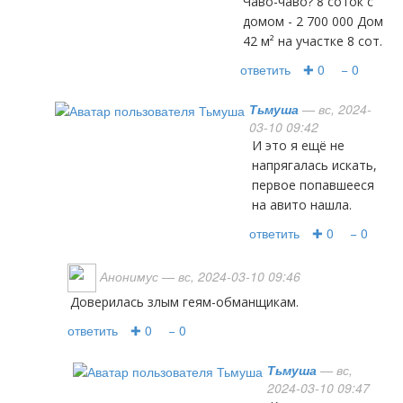
Чаво-чаво? 8 соток с
домом - 2 700 000 Дом
42 м² на участке 8 сот.
ответить
✚ 0
− 0
Тьмуша
— вс, 2024-
03-10 09:42
И это я ещё не
напрягалась искать,
первое попавшееся
на авито нашла.
ответить
✚ 0
− 0
Анонимус
— вс, 2024-03-10 09:46
Доверилась злым геям-обманщикам.
ответить
✚ 0
− 0
Тьмуша
— вс,
2024-03-10 09:47