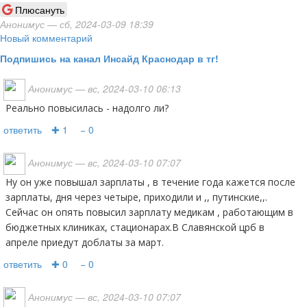
Плюсануть
Анонимус
— сб, 2024-03-09 18:39
Новый комментарий
Подпишись на канал Инсайд Краснодар в тг!
Анонимус
— вс, 2024-03-10 06:13
Реально повысилась - надолго ли?
ответить
✚ 1
− 0
Анонимус
— вс, 2024-03-10 07:07
Ну он уже повышал зарплаты , в течение года кажется после
зарплаты, дня через четыре, приходили и ,, путинские,,.
Сейчас он опять повысил зарплату медикам , работающим в
бюджетных клиниках, стационарах.В Славянской црб в
апреле приедут доблаты за март.
ответить
✚ 0
− 0
Анонимус
— вс, 2024-03-10 07:07