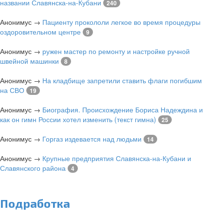
названии Славянска-на-Кубани
240
Анонимус
→
Пациенту прокололи легкое во время процедуры
оздоровительном центре
9
Анонимус
→
ружен мастер по ремонту и настройке ручной
швейной машинки
8
Анонимус
→
На кладбище запретили ставить флаги погибшим
на СВО
19
Анонимус
→
Биография. Происхождение Бориса Надеждина и
как он гимн России хотел изменить (текст гимна)
25
Анонимус
→
Горгаз издевается над людьми
14
Анонимус
→
Крупные предприятия Славянска-на-Кубани и
Славянского района
4
Подработка