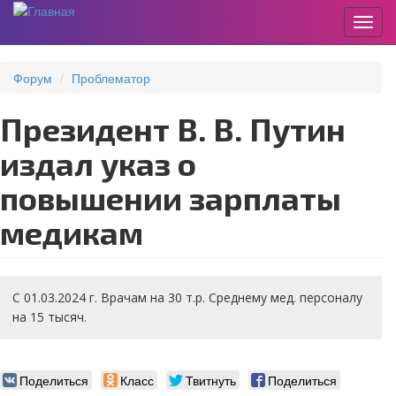
Пере
Перейти
к
Форум
Проблематор
основному
содержанию
Президент В. В. Путин
издал указ о
повышении зарплаты
медикам
С 01.03.2024 г. Врачам на 30 т.р. Среднему мед. персоналу
на 15 тысяч.
Поделиться
Класс
Твитнуть
Поделиться