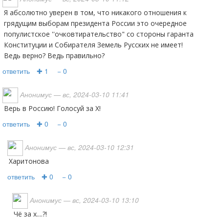
Я абсолютно уверен в том, что никакого отношения к
грядущим выборам президента России это очередное
популистское ''очковтирательство" со стороны гаранта
Конституции и Собирателя Земель Русских не имеет!
Ведь верно? Ведь правильно?
ответить
✚ 1
− 0
Анонимус
— вс, 2024-03-10 11:41
Верь в Россию! Голосуй за Х!
ответить
✚ 0
− 0
Анонимус
— вс, 2024-03-10 12:31
харитонова
ответить
✚ 0
− 0
Анонимус
— вс, 2024-03-10 13:10
Чё за х....?!