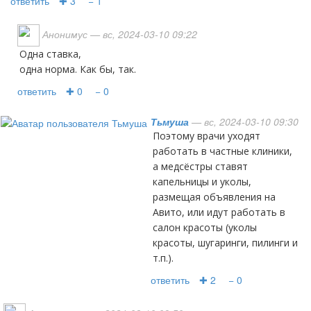
ответить
✚ 3
− 1
Анонимус
— вс, 2024-03-10 09:22
Одна ставка,
одна норма. Как бы, так.
ответить
✚ 0
− 0
Тьмуша
— вс, 2024-03-10 09:30
Поэтому врачи уходят
работать в частные клиники,
а медсёстры ставят
капельницы и уколы,
размещая объявления на
Авито, или идут работать в
салон красоты (уколы
красоты, шугаринги, пилинги и
т.п.).
ответить
✚ 2
− 0