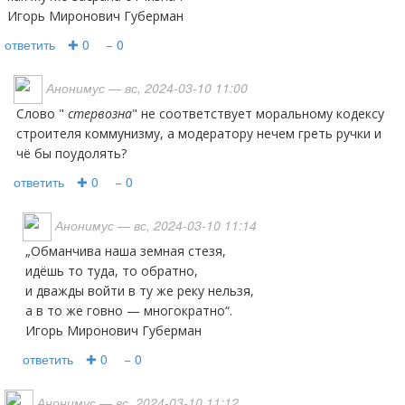
Игорь Миронович Губерман
ответить
✚ 0
− 0
Анонимус
— вс, 2024-03-10 11:00
Слово "
стервозна
" не соответствует моральному кодексу
строителя коммунизму, а модератору нечем греть ручки и
чё бы поудолять?
ответить
✚ 0
− 0
Анонимус
— вс, 2024-03-10 11:14
„Обманчива наша земная стезя,
идёшь то туда, то обратно,
и дважды войти в ту же реку нельзя,
а в то же говно — многократно“.
Игорь Миронович Губерман
ответить
✚ 0
− 0
Анонимус
— вс, 2024-03-10 11:12