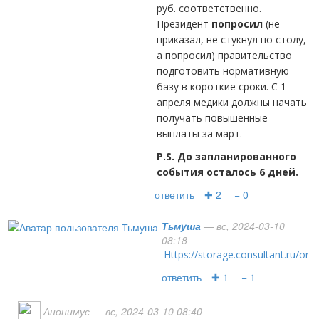
руб. соответственно.
Президент
попросил
(не
приказал, не стукнул по столу,
а попросил) правительство
подготовить нормативную
базу в короткие сроки. С 1
апреля медики должны начать
получать повышенные
выплаты за март.
P.S. До запланированного
события осталось 6 дней.
ответить
✚ 2
− 0
Тьмуша
— вс, 2024-03-10
08:18
https://storage.consultant.ru/o
ответить
✚ 1
− 1
Анонимус
— вс, 2024-03-10 08:40