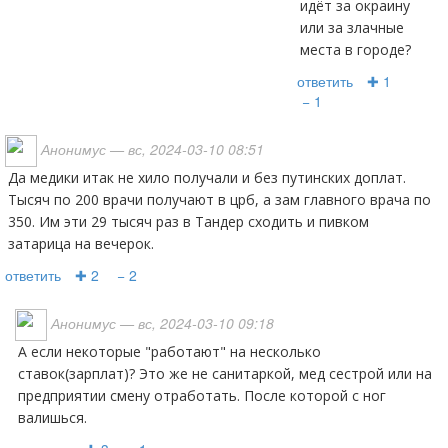
идёт за окраину
или за злачные
места в городе?
ответить
✚ 1
− 1
Анонимус
— вс, 2024-03-10 08:51
Да медики итак не хило получали и без путинских доплат.
Тысяч по 200 врачи получают в црб, а зам главного врача по
350. Им эти 29 тысяч раз в Тандер сходить и пивком
затарица на вечерок.
ответить
✚ 2
− 2
Анонимус
— вс, 2024-03-10 09:18
А если некоторые "работают" на несколько
ставок(зарплат)? Это же не санитаркой, мед сестрой или на
предприятии смену отработать. После которой с ног
валишься.