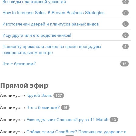
все виды пластиковой упаковки
0
How to Increase Sales: 5 Proven Business Strategies
0
изготовлении дверей и плинтусов разных видов
0
Ищу друга или его родственников!
0
Пациенту прокололи легкое во время процедуры
9
оздоровительном центре
Что с бензином?
16
Прямой эфир
Анонимус
→
Крутой Зеля.
127
Анонимус
→
Что с бензином?
16
Анонимус
→
Еженедельник Славянск2.ру за 11 March
13
Анонимус
→
СлАвянск или СлавЯнск? Правильное ударение в