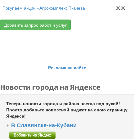
Покупаем акции «Агрокомплекс Ткачева»
3000
Добавить запрос работ и услуг
Реклама на сайте
Новости города на Яндексе
Теперь новости города и района всегда под рукой!
Просто добавьте новостной виджет на свою страницу
Яндекса!
+
В Славянске-на-Кубани