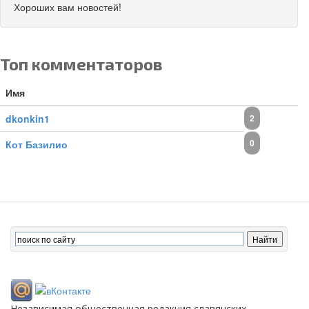
Хороших вам новостей!
Топ комментаторов
Имя
dkonkin1
2
0
Кот Базилио
Независимая общественная редакция славянских