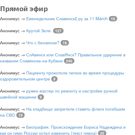
Прямой эфир
Анонимус
→
Еженедельник Славянск2.ру за 11 March
15
Анонимус
→
Крутой Зеля.
127
Анонимус
→
Что с бензином?
16
Анонимус
→
СлАвянск или СлавЯнск? Правильное ударение в
названии Славянска-на-Кубани
240
Анонимус
→
Пациенту прокололи легкое во время процедуры
оздоровительном центре
9
Анонимус
→
ружен мастер по ремонту и настройке ручной
швейной машинки
8
Анонимус
→
На кладбище запретили ставить флаги погибшим
на СВО
19
Анонимус
→
Биография. Происхождение Бориса Надеждина и
как он гимн России хотел изменить (текст гимна)
25