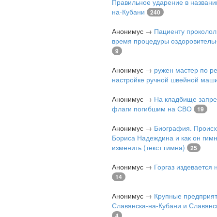
Правильное ударение в названи
на-Кубани
240
Анонимус
→
Пациенту проколол
время процедуры оздоровитель
9
Анонимус
→
ружен мастер по р
настройке ручной швейной маш
Анонимус
→
На кладбище запре
флаги погибшим на СВО
19
Анонимус
→
Биография. Проис
Бориса Надеждина и как он гимн
изменить (текст гимна)
25
Анонимус
→
Горгаз издевается
14
Анонимус
→
Крупные предприя
Славянска-на-Кубани и Славянс
4