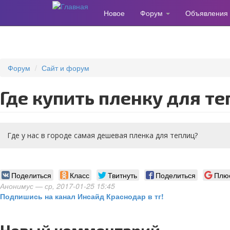
Новое
Форум
Объявления
Перейти
к
основному
содержанию
Форум
Сайт и форум
где купить пленку для т
Где у нас в городе самая дешевая пленка для теплиц?
Поделиться
Класс
Твитнуть
Поделиться
Плю
Анонимус
— ср, 2017-01-25 15:45
Подпишись на канал Инсайд Краснодар в тг!