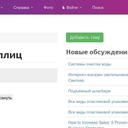
Справка
Фото
♞ Войти
Поиск
Добавить тему
Новые обсуждени
еплиц
Системы очистки воды
Интернет-магазин светильников
Светояр
подъёмный шлагбаум
сануть
все виды пластиковой упаковки
все виды пластиковой упаковки
How to Increase Sales: 5 Proven