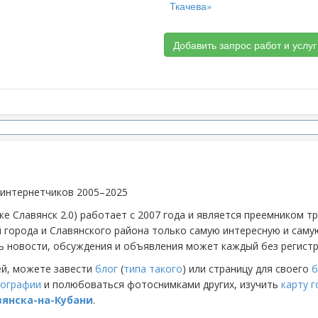
Ткачева»
Добавить запрос работ и услуг
 интернетчиков 2005–2025
же Славянск 2.0) работает с 2007 года и является преемником 
й города и Славянского района только самую интересную и са
 новости, обсуждения и объявления может каждый без регистр
ей, можете завести
блог
(
типа такого
) или страницу для своего
б
ографии
и полюбоваться фотоснимками других, изучить
карту 
вянска-на-Кубани
.