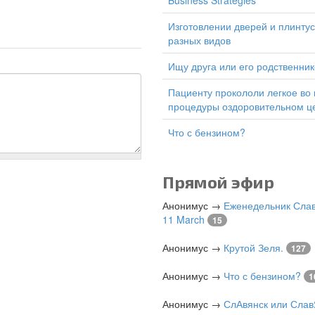
Business Strategies
изготовлении дверей и плинтусов
разных видов
Ищу друга или его родственник
Пациенту прокололи легкое во время
процедуры оздоровительном ц
Что с бензином?
Прямой эфир
Анонимус
→
Еженедельник Слав
11 March
15
Анонимус
→
Крутой Зеля.
127
Анонимус
→
Что с бензином?
1
Анонимус
→
СлАвянск или Слав