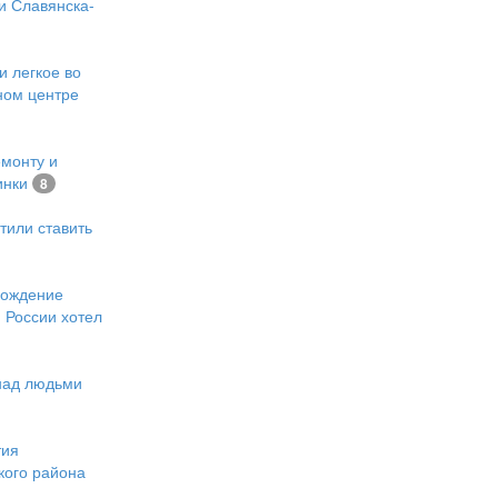
и Славянска-
и легкое во
ном центре
емонту и
инки
8
тили ставить
хождение
 России хотел
 над людьми
тия
кого района