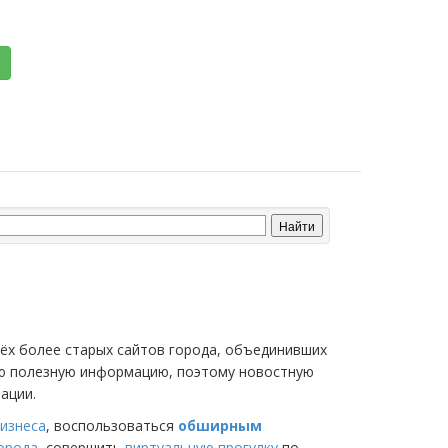
трёх более старых сайтов города, объединивших
мую полезную информацию, поэтому новостную
ации.
изнеса
, воспользоваться
обширным
города
, совершить
виртуальную прогулку
по