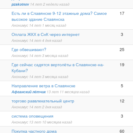
pzakotnov
14 лет 2 недели назад
Горячая
Есть ли в Славянске 9-12 этажные дома? Самое
17
тема
высокое здание Славянска
Анонимус
14 лет 1 месяц назад
Обычная
Оплата ЖКХ в СнК через интернет
3
тема
Анонимус
14 лет 4 дня назад
Горячая
Где обвешивают?
25
тема
Анонимус
14 лет 3 месяца назад
Горячая
Где сейчас садятся вертолёты в Славянске-на-
19
тема
Кубани?
Анонимус
14 лет 3 месяца назад
Обычная
Направление ветра в Славянске
5
тема
Афганский лётчик
13 лет 11 месяцев назад
Обычная
торгово раввлекательный центр
12
тема
Анонимус
14 лет 2 дня назад
Закрытая
система оповещения
3
тема
Анонимус
13 лет 10 месяцев назад
Горячая
Покупка частного дома
60