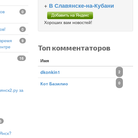
+
В Славянске-на-Кубани
0
Хороших вам новостей!
ов!
0
9
Топ комментаторов
ентре
16
Имя
dkonkin1
2
0
Кот Базилио
янск2.ру за
6
Янск?