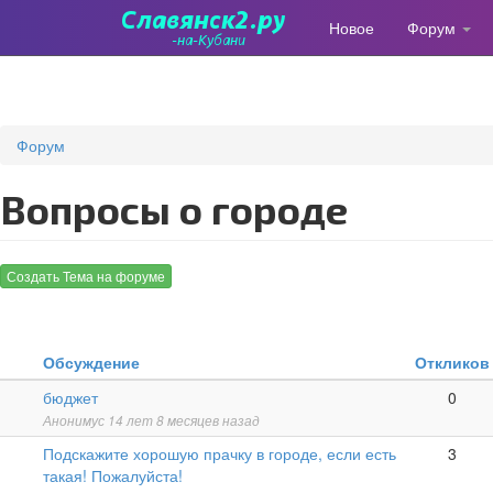
Новое
Форум
Перейти
к
основному
содержанию
Форум
Вопросы о городе
Создать Тема на форуме
Обсуждение
Откликов
Обычная
бюджет
0
тема
Анонимус
14 лет 8 месяцев назад
Обычная
Подскажите хорошую прачку в городе, если есть
3
тема
такая! Пожалуйста!