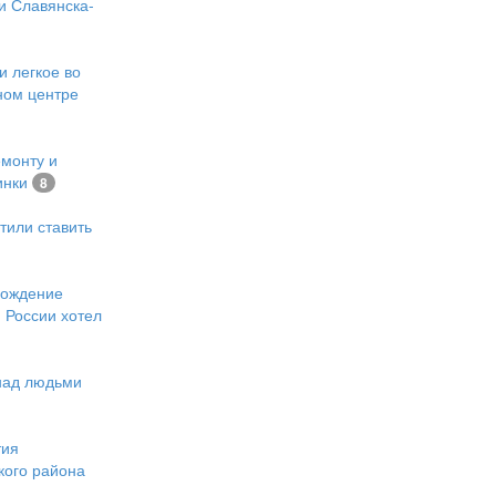
и Славянска-
и легкое во
ном центре
емонту и
инки
8
тили ставить
хождение
 России хотел
 над людьми
тия
кого района