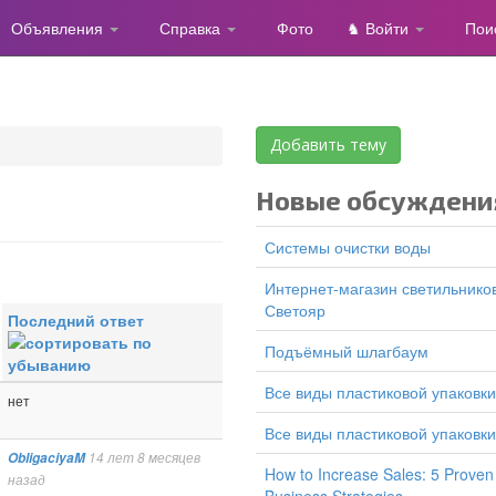
Объявления
Справка
Фото
♞ Войти
Пои
Добавить тему
Новые обсуждени
Системы очистки воды
Интернет-магазин светильников
Светояр
Последний ответ
подъёмный шлагбаум
все виды пластиковой упаковки
нет
все виды пластиковой упаковки
ObligaciyaM
14 лет 8 месяцев
How to Increase Sales: 5 Proven
назад