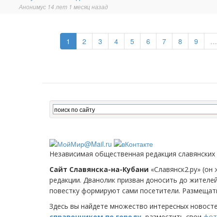
тема
Анонимус
14 лет 1 месяц назад
1
2
3
4
5
6
7
8
9
…
Независимая общественная редакция славянских
Сайт Славянска-на-Кубани
«Славянск2.ру» (он 
редакции. Дванолик призван доносить до жителе
повестку формируют сами посетители. Размещать
Здесь вы найдете множество интересных новост
справочником по городу
, разместить свои
фот