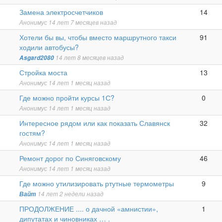
Обычная
Замена электросчетчиков
14
тема
Анонимус
14 лет 7 месяцев назад
Горячая
Хотели бы вы, чтобы вместо маршрутного такси
91
тема
ходили автобусы?
Asgard2080
14 лет 8 месяцев назад
Обычная
Стройка моста
13
тема
Анонимус
14 лет 1 месяц назад
Обычная
Где можно пройти курсы 1С?
0
тема
Анонимус
14 лет 1 месяц назад
Горячая
Интересное рядом или как показать Славянск
32
тема
гостям?
Анонимус
14 лет 1 месяц назад
Горячая
Ремонт дорог по Синяговскому
46
тема
Анонимус
14 лет 1 месяц назад
Обычная
Где можно утилизировать ртутные термометры
9
тема
Вайт
14 лет 2 недели назад
Обычная
ПРОДОЛЖЕНИЕ .... о дачной «амнистии»,
1
тема
дипутатах и чиновниках … .