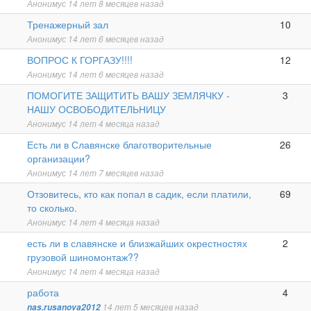
Анонимус
14 лет 8 месяцев назад
Обычная
Тренажерный зал
10
тема
Анонимус
14 лет 6 месяцев назад
Обычная
ВОПРОС К ГОРГАЗУ!!!!
12
тема
Анонимус
14 лет 6 месяцев назад
Обычная
ПОМОГИТЕ ЗАЩИТИТЬ ВАШУ ЗЕМЛЯЧКУ -
3
тема
НАШУ ОСВОБОДИТЕЛЬНИЦУ
Анонимус
14 лет 4 месяца назад
Горячая
Есть ли в Славянске благотворительные
26
тема
организации?
Анонимус
14 лет 7 месяцев назад
Горячая
Отзовитесь, кто как попал в садик, если платили,
69
тема
то сколько.
Анонимус
14 лет 4 месяца назад
Обычная
есть ли в славянске и близжайших окрестностях
2
тема
грузовой шиномонтаж??
Анонимус
14 лет 4 месяца назад
Обычная
работа
4
тема
nas.rusanova2012
14 лет 5 месяцев назад