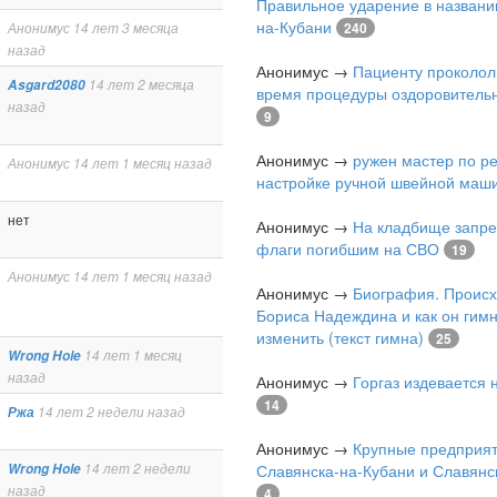
Правильное ударение в названи
на-Кубани
240
Анонимус
14 лет 3 месяца
назад
Анонимус
→
Пациенту проколол
Asgard2080
14 лет 2 месяца
время процедуры оздоровитель
назад
9
Анонимус
→
ружен мастер по р
Анонимус
14 лет 1 месяц назад
настройке ручной швейной маш
нет
Анонимус
→
На кладбище запре
флаги погибшим на СВО
19
Анонимус
14 лет 1 месяц назад
Анонимус
→
Биография. Проис
Бориса Надеждина и как он гимн
изменить (текст гимна)
25
Wrong Hole
14 лет 1 месяц
назад
Анонимус
→
Горгаз издевается
14
Ржа
14 лет 2 недели назад
Анонимус
→
Крупные предприя
Славянска-на-Кубани и Славянс
Wrong Hole
14 лет 2 недели
назад
4