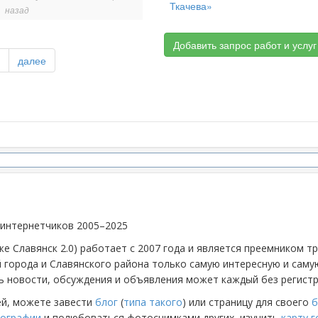
Ткачева»
назад
Добавить запрос работ и услуг
далее
 интернетчиков 2005–2025
же Славянск 2.0) работает с 2007 года и является преемником 
й города и Славянского района только самую интересную и са
 новости, обсуждения и объявления может каждый без регистр
ей, можете завести
блог
(
типа такого
) или страницу для своего
б
ографии
и полюбоваться фотоснимками других, изучить
карту 