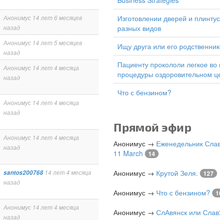
Business Strategies
изготовлении дверей и плинтусов
Анонимус
14 лет 6 месяцев
разных видов
назад
Анонимус
14 лет 5 месяцев
Ищу друга или его родственник
назад
Пациенту прокололи легкое во время
Анонимус
14 лет 4 месяца
процедуры оздоровительном ц
назад
Что с бензином?
Анонимус
14 лет 4 месяца
назад
Прямой эфир
Анонимус
14 лет 4 месяца
Анонимус
→
Еженедельник Слав
назад
11 March
14
Анонимус
→
Крутой Зеля.
santos200768
14 лет 4 месяца
127
назад
Анонимус
→
Что с бензином?
1
Анонимус
14 лет 4 месяца
Анонимус
→
СлАвянск или Слав
назад