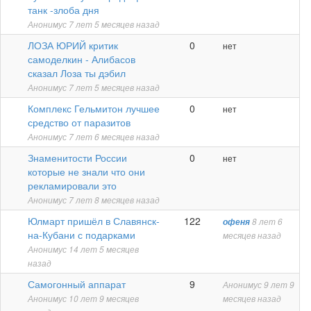
тема
танк -злоба дня
Анонимус
7 лет 5 месяцев назад
Обычная
ЛОЗА ЮРИЙ критик
0
нет
тема
самоделкин - Алибасов
сказал Лоза ты дэбил
Анонимус
7 лет 5 месяцев назад
Обычная
Комплекс Гельмитон лучшее
0
нет
тема
средство от паразитов
Анонимус
7 лет 6 месяцев назад
Обычная
Знаменитости России
0
нет
тема
которые не знали что они
рекламировали это
Анонимус
7 лет 8 месяцев назад
Горячая
Юлмарт пришёл в Славянск-
122
офеня
8 лет 6
тема
на-Кубани с подарками
месяцев назад
Анонимус
14 лет 5 месяцев
назад
Обычная
Самогонный аппарат
9
Анонимус
9 лет 9
тема
Анонимус
10 лет 9 месяцев
месяцев назад