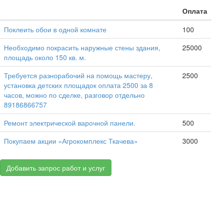
Оплата
Поклеить обои в одной комнате
100
Необходимо покрасить наружные стены здания,
25000
площадь около 150 кв. м.
Требуется разнорабочий на помощь мастеру,
2500
установка детских площадок оплата 2500 за 8
часов, можно по сделке, разговор отдельно
89186866757
Ремонт электрической варочной панели.
500
Покупаем акции «Агрокомплекс Ткачева»
3000
Добавить запрос работ и услуг