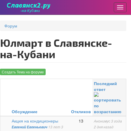
Пере
Перейти
к
Форум
основному
содержанию
Юлмарт в Славянске-
на-Кубани
Создать Тема на форуме
Последний
ответ
Обсуждение
Откликов
Обычная
Акция на кондиционеры
13
Анонимус
3 года
тема
Евгений Евгеньевич
13 лет 3
2 дня назад