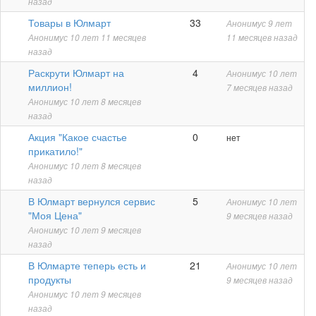
назад
Горячая
Товары в Юлмарт
33
Анонимус
9 лет
тема
Анонимус
10 лет 11 месяцев
11 месяцев назад
назад
Обычная
Раскрути Юлмарт на
4
Анонимус
10 лет
тема
миллион!
7 месяцев назад
Анонимус
10 лет 8 месяцев
назад
Обычная
Акция "Какое счастье
0
нет
тема
прикатило!"
Анонимус
10 лет 8 месяцев
назад
Обычная
В Юлмарт вернулся сервис
5
Анонимус
10 лет
тема
"Моя Цена"
9 месяцев назад
Анонимус
10 лет 9 месяцев
назад
Горячая
В Юлмарте теперь есть и
21
Анонимус
10 лет
тема
продукты
9 месяцев назад
Анонимус
10 лет 9 месяцев
назад