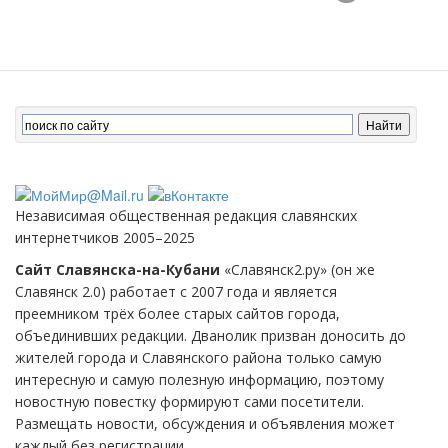
Независимая общественная редакция славянских
интернетчиков 2005–2025
Сайт Славянска-на-Кубани
«Славянск2.ру» (он же
Славянск 2.0) работает с 2007 года и является
преемником трёх более старых сайтов города,
объединивших редакции. Дванолик призван доносить до
жителей города и Славянского района только самую
интересную и самую полезную информацию, поэтому
новостную повестку формируют сами посетители.
Размещать новости, обсуждения и объявления может
каждый без регистрации.