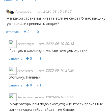
Анонимус
— чт, 2020-09-10 19:13
А в какой стране вы живете,если не секрет?У вас вакцину
уже начали прививать людям?
ответить
✚ 2
− 0
Анонимус
— чт, 2020-09-10 20:43
Где-где, в хохляндии же, светоче демократии.
ответить
✚ 5
− 1
Анонимус
— чт, 2020-09-10 21:20
Жопцину. Наивный
ответить
✚ 0
− 1
Анонимус
— чт, 2020-09-10 23:32
Модераторы вам подскажут,угу) «центрее» проклятых
загнивающих гейропейцев—не бывает!