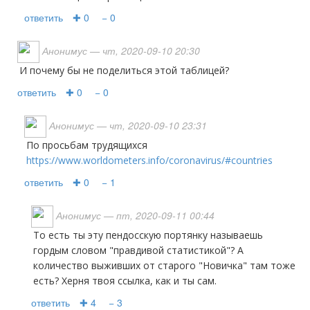
ответить
✚ 0
− 0
Анонимус
— чт, 2020-09-10 20:30
и почему бы не поделиться этой таблицей?
ответить
✚ 0
− 0
Анонимус
— чт, 2020-09-10 23:31
По просьбам трудящихся
https://www.worldometers.info/coronavirus/#countries
ответить
✚ 0
− 1
Анонимус
— пт, 2020-09-11 00:44
то есть ты эту пендосскую портянку называешь
гордым словом "правдивой статистикой"? А
количество выживших от старого "Новичка" там тоже
есть? Херня твоя ссылка, как и ты сам.
ответить
✚ 4
− 3