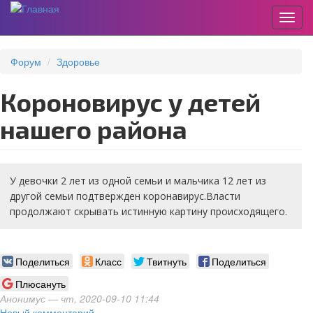
Пере
Перейти
к
Форум
Здоровье
основному
содержанию
Короновирус у детей
нашего района
У девочки 2 лет из одной семьи и мальчика 12 лет из
другой семьи подтвержден коронавирус.Власти
продолжают скрывать истинную картину происходящего.
Поделиться
Класс
Твитнуть
Поделиться
Плюсануть
Анонимус
— чт, 2020-09-10 11:44
Новый комментарий