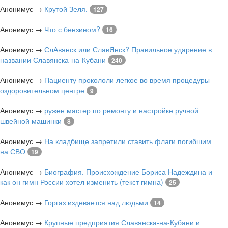
Анонимус
→
Крутой Зеля.
127
Анонимус
→
Что с бензином?
16
Анонимус
→
СлАвянск или СлавЯнск? Правильное ударение в
названии Славянска-на-Кубани
240
Анонимус
→
Пациенту прокололи легкое во время процедуры
оздоровительном центре
9
Анонимус
→
ружен мастер по ремонту и настройке ручной
швейной машинки
8
Анонимус
→
На кладбище запретили ставить флаги погибшим
на СВО
19
Анонимус
→
Биография. Происхождение Бориса Надеждина и
как он гимн России хотел изменить (текст гимна)
25
Анонимус
→
Горгаз издевается над людьми
14
Анонимус
→
Крупные предприятия Славянска-на-Кубани и