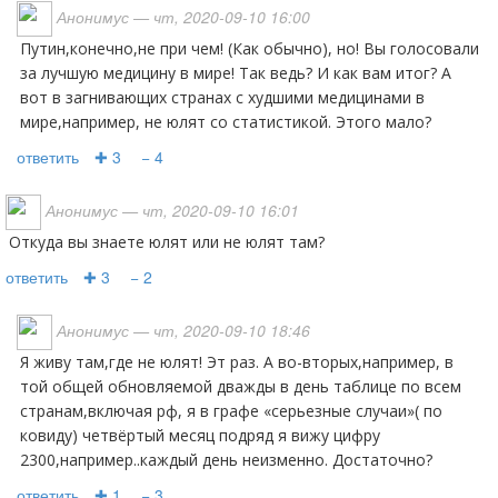
Анонимус
— чт, 2020-09-10 16:00
Путин,конечно,не при чем! (Как обычно), но! Вы голосовали
за лучшую медицину в мире! Так ведь? И как вам итог? А
вот в загнивающих странах с худшими медицинами в
мире,например, не юлят со статистикой. Этого мало?
ответить
✚ 3
− 4
Анонимус
— чт, 2020-09-10 16:01
Откуда вы знаете юлят или не юлят там?
ответить
✚ 3
− 2
Анонимус
— чт, 2020-09-10 18:46
Я живу там,где не юлят! Эт раз. А во-вторых,например, в
той общей обновляемой дважды в день таблице по всем
странам,включая рф, я в графе «серьезные случаи»( по
ковиду) четвёртый месяц подряд я вижу цифру
2300,например..каждый день неизменно. Достаточно?
ответить
✚ 1
− 3