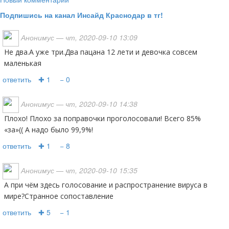
Подпишись на канал Инсайд Краснодар в тг!
Анонимус
— чт, 2020-09-10 13:09
Не два.А уже три.Два пацана 12 лети и девочка совсем
маленькая
ответить
✚ 1
− 0
Анонимус
— чт, 2020-09-10 14:38
Плохо! Плохо за поправочки проголосовали! Всего 85%
«за»(( А надо было 99,9%!
ответить
✚ 1
− 8
Анонимус
— чт, 2020-09-10 15:35
А при чём здесь голосование и распространение вируса в
мире?Странное сопоставление
ответить
✚ 5
− 1