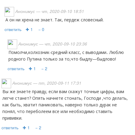
Анонимус
— чт, 2020-09-10 18:51
а он ни хрена не знает. Так, пердеж словесный.
ответить
✚ 1
− 0
Анонимус
— чт, 2020-09-10 23:36
Помолчи,колхозник-средний класс, с выводами.. Люблю
родного Путина только за то,что быдлу—быдлово!
ответить
✚ 1
− 2
Анонимус
— пт, 2020-09-11 17:31
Вы же знаете правду, если вам скажут точные цифры, вам
легче станет? Опять начнете стонать, Господи ,что делать,
как быть, хватит паниковать, наверно только дурак не
понял, что переболеем все или необходимо ставить
прививки.
ответить
✚ 1
− 2