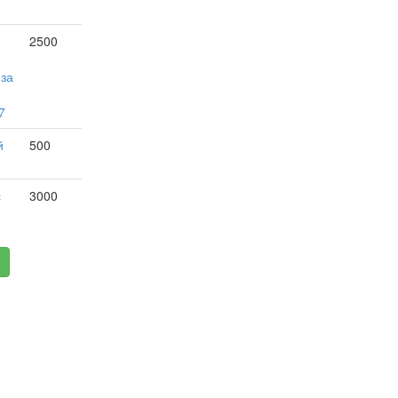
2500
 за
7
й
500
с
3000