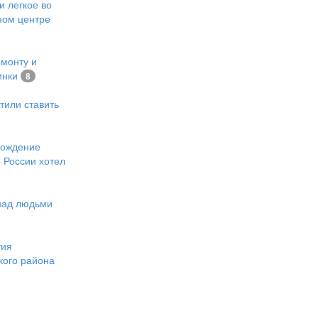
и легкое во
ном центре
емонту и
инки
8
тили ставить
хождение
 России хотел
 над людьми
тия
кого района