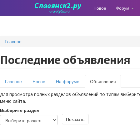
Новое
Форум
Перейти
к
основному
содержанию
Главное
Последние объявления
Главные
Главное
Новое
На форуме
Объявления
(активная
вкладки
вкладка)
Для просмотра полных разделов объявлений по типам выберит
меню сайта.
Выберите раздел
Показать