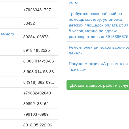
кв. м.
+79263481727
Требуется разнорабочий на
помощь мастеру, установка
53432
детских площадок оплата 2500
8 часов, можно по сделке,
разговор отдельно 8918686675
89284106878
Ремонт электрической варочно
8918 1852525
панели.
8 903 014-53-86
Покупаем акции «Агрокомплек
Ткачева»
8 903 014-53-86
8 (918) 362-09...
Добавить запрос работ и услуг
+79882402049
89892138162
79910376989
8918 95 222 06