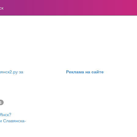
ск
янск2.ру за
Реклама на сайте
6
Янск?
и Славянска-