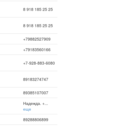
8 918 185 25 25
8 918 185 25 25
+79882527909
+79183560166
+7-928-883-6080
89183274747
89385107007
Надежда. +...
еще
89288806899