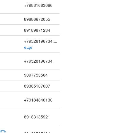
+79881683066
89886672055
89189871234
+79528196734,...
еще
+79528196734
9097753504
89385107007
+79184840136
89183135921