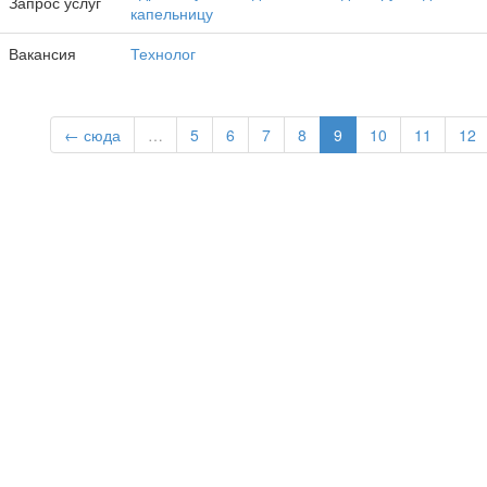
Запрос услуг
капельницу
Вакансия
Технолог
← сюда
…
5
6
7
8
9
10
11
12