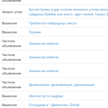
объявление
Куплю/приму в дар остатки внешнего уголка винилового
Запрос услуг
сайдинга Doecke или иного. Цвет любой. Нужно 2
Вакансия
Требуются наборщицы текста
Вакансия
Грузчик
Частное
Химчистка мебели
объявление
Частное
Химчистка мебели
объявление
Частное
Химчистка мебели
объявление
Частное
Дезинсекция, дезинфекция, дератизация
объявление
Вакансия
инспектор по кадрам
Вакансия
Сотрудник в " Демонтаж- Group"