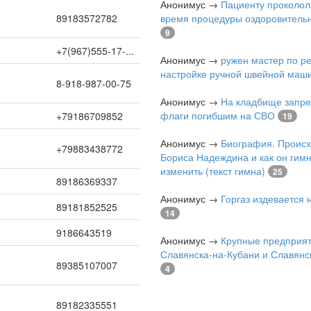
Анонимус
→
Пациенту проколол
89183572782
время процедуры оздоровитель
9
+7(967)555-17-...
Анонимус
→
ружен мастер по р
настройке ручной швейной маш
8-918-987-00-75
Анонимус
→
На кладбище запре
флаги погибшим на СВО
+79186709852
19
Анонимус
→
Биография. Проис
+79883438772
Бориса Надеждина и как он гимн
изменить (текст гимна)
25
89186369337
Анонимус
→
Горгаз издевается
89181852525
14
9186643519
Анонимус
→
Крупные предприя
Славянска-на-Кубани и Славянс
89385107007
4
89182335551