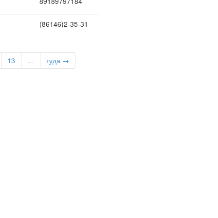
89189797184
(86146)2-35-31
13
…
туда →