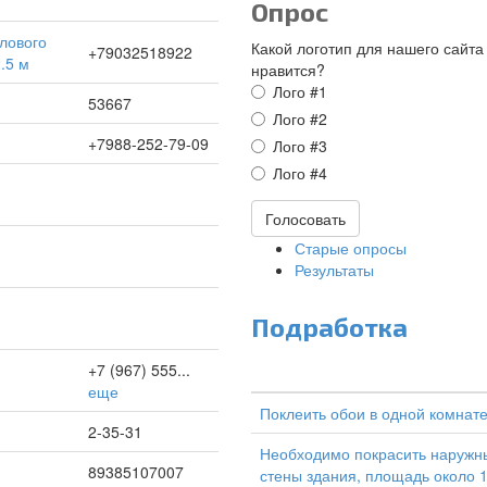
Опрос
Какой логотип для нашего сайта
+79032518922
.5 м
нравится?
Варианты
Лого #1
53667
Лого #2
+7988-252-79-09
Лого #3
Лого #4
Голосовать
Старые опросы
Результаты
Подработка
+7 (967) 555...
еще
Поклеить обои в одной комнат
2-35-31
Необходимо покрасить наружн
89385107007
стены здания, площадь около 