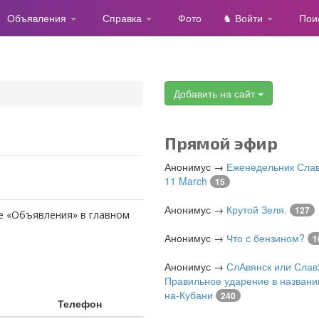
Объявления
Справка
Фото
♞ Войти
Пои
Добавить на сайт
Прямой эфир
Анонимус
→
Еженедельник Слав
11 March
15
Анонимус
→
Крутой Зеля.
127
е «Объявления» в главном
Анонимус
→
Что с бензином?
1
Анонимус
→
СлАвянск или Слав
Правильное ударение в названи
на-Кубани
240
Телефон