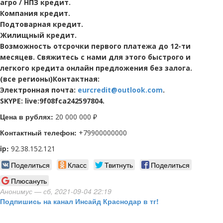
агро / НПЗ кредит.
Компания кредит.
Подтоварная кредит.
Жилищный кредит.
Возможность отсрочки первого платежа до 12-ти
месяцев. Свяжитесь с нами для этого быстрого и
легкого кредита онлайн предложения без залога.
(все регионы)Контактная:
Электронная почта:
eurcredit@outlook.com
.
SKYPE: live:9f08fca242597804.
Цена в рублях:
20 000 000 ₽
Контактный телефон:
+79900000000
ip:
92.38.152.121
Поделиться
Класс
Твитнуть
Поделиться
Плюсануть
Анонимус
— сб, 2021-09-04 22:19
Подпишись на канал Инсайд Краснодар в тг!