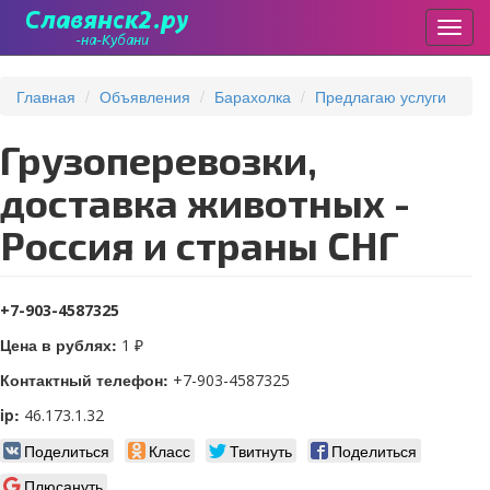
Пере
Перейти
к
Главная
Объявления
Барахолка
Предлагаю услуги
основному
содержанию
Грузоперевозки,
доставка животных -
Россия и страны СНГ
+7-903-4587325
Цена в рублях:
1 ₽
Контактный телефон:
+7-903-4587325
ip:
46.173.1.32
Поделиться
Класс
Твитнуть
Поделиться
Плюсануть