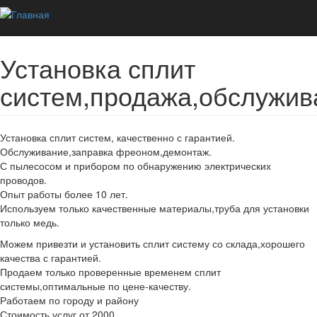
Перейти к основному содержанию
Главная
Объявления
Барахолка
Предлагаю услуги
Установка сплит
систем,продажа,обслужив
Установка сплит систем, качественно с гарантией.
Обслуживание,заправка фреоном,демонтаж.
С пылесосом и прибором по обнаружению электрических
проводов.
Опыт работы более 10 лет.
Используем только качественные материалы,труба для установки
только медь.
Можем привезти и установить сплит систему со склада,хорошего
качества с гарантией.
Продаем только проверенные временем сплит
системы,оптимальные по цене-качеству.
Работаем по городу и району
Стоимость услуг от 2000