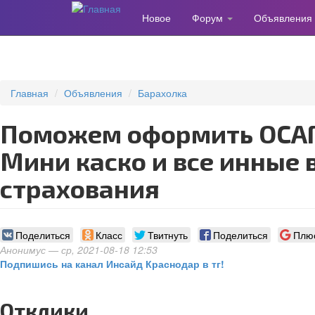
Новое
Форум
Объявления
Перейти
к
основному
содержанию
Главная
Объявления
Барахолка
Поможем оформить ОСАГО , КАСКО ,
Мини каско и все инные
страхования
Поделиться
Класс
Твитнуть
Поделиться
Плю
Анонимус
— ср, 2021-08-18 12:53
Подпишись на канал Инсайд Краснодар в тг!
Отклики