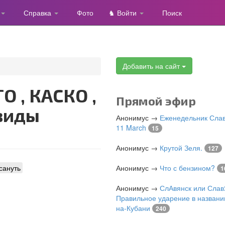
Справка
Фото
♞ Войти
Поиск
Добавить на сайт
Прямой эфир
 виды
Анонимус
→
Еженедельник Слав
11 March
15
Анонимус
→
Крутой Зеля.
127
сануть
Анонимус
→
Что с бензином?
1
Анонимус
→
СлАвянск или Слав
Правильное ударение в названи
на-Кубани
240