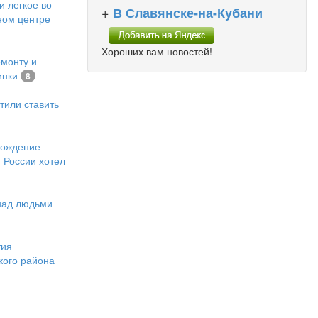
и легкое во
+
В Славянске-на-Кубани
ном центре
Хороших вам новостей!
емонту и
инки
8
тили ставить
хождение
 России хотел
 над людьми
тия
кого района