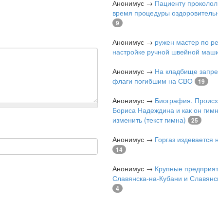
Анонимус
→
Пациенту проколол
время процедуры оздоровитель
9
Анонимус
→
ружен мастер по р
настройке ручной швейной маш
Анонимус
→
На кладбище запре
флаги погибшим на СВО
19
Анонимус
→
Биография. Проис
Бориса Надеждина и как он гимн
изменить (текст гимна)
25
Анонимус
→
Горгаз издевается
14
Анонимус
→
Крупные предприя
Славянска-на-Кубани и Славянс
4