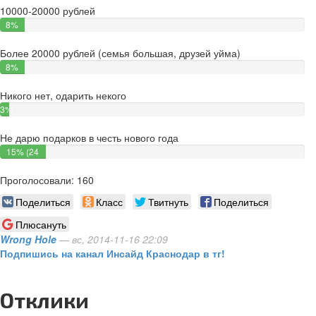
10000-20000 рублей
8%
(13
Более 20000 рублей (семья большая, друзей уйма)
голосов)
8%
(13
Никого нет, одарить некого
голосов)
3%
(4
Не дарю подарков в честь нового года
голоса)
15% (24
голоса)
Проголосовали: 160
Поделиться
Класс
Твитнуть
Поделиться
Плюсануть
Wrong Hole
— вс, 2014-11-16 22:09
Подпишись на канал Инсайд Краснодар в тг!
Отклики