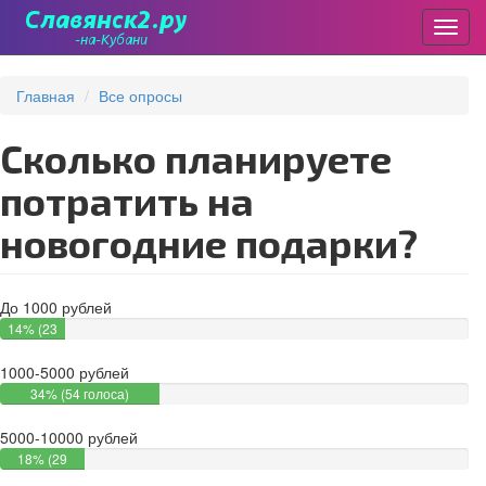
Пере
Перейти
к
Главная
Все опросы
основному
содержанию
Сколько планируете
потратить на
новогодние подарки?
До 1000 рублей
14% (23
голоса)
1000-5000 рублей
34% (54 голоса)
5000-10000 рублей
18% (29
голосов)