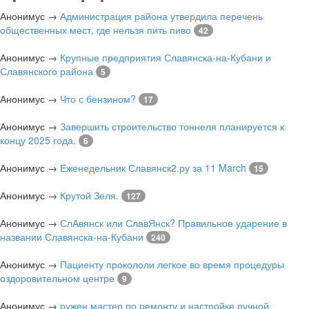
Анонимус
→
Администрация района утвердила перечень
общественных мест, где нельзя пить пиво
42
Анонимус
→
Крупные предприятия Славянска-на-Кубани и
Славянского района
5
Анонимус
→
Что с бензином?
17
Анонимус
→
Завершить строительство тоннеля планируется к
концу 2025 года.
6
Анонимус
→
Еженедельник Славянск2.ру за 11 March
15
Анонимус
→
Крутой Зеля.
127
Анонимус
→
СлАвянск или СлавЯнск? Правильное ударение в
названии Славянска-на-Кубани
240
Анонимус
→
Пациенту прокололи легкое во время процедуры
оздоровительном центре
9
Анонимус
→
ружен мастер по ремонту и настройке ручной