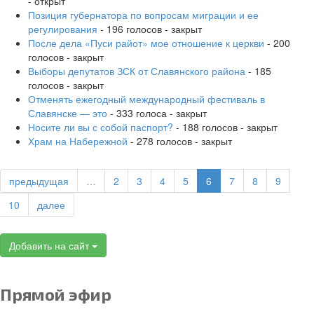
- открыт
Позиция губернатора по вопросам миграции и ее
регулирования
- 196 голосов - закрыт
После дела «Пуси райот» мое отношение к церкви
- 200
голосов - закрыт
Выборы депутатов ЗСК от Славянского района
- 185
голосов - закрыт
Отменять ежегодный международный фестиваль в
Славянске — это
- 333 голоса - закрыт
Носите ли вы с собой паспорт?
- 188 голосов - закрыт
Храм на Набережной
- 278 голосов - закрыт
предыдущая
…
2
3
4
5
6
7
8
9
10
далее
Добавить на сайт
Прямой эфир