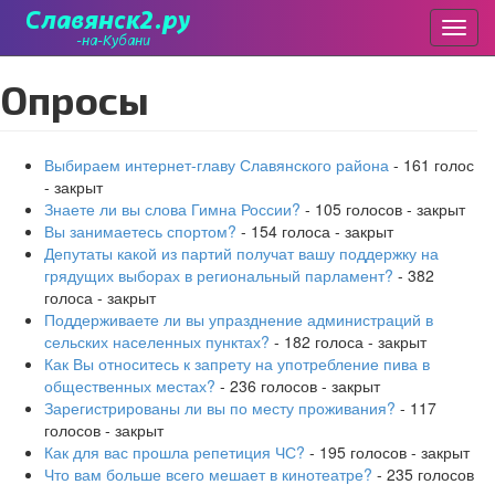
Пере
Перейти
Опросы
к
основному
содержанию
Выбираем интернет-главу Славянского района
- 161 голос
- закрыт
Знаете ли вы слова Гимна России?
- 105 голосов - закрыт
Вы занимаетесь спортом?
- 154 голоса - закрыт
Депутаты какой из партий получат вашу поддержку на
грядущих выборах в региональный парламент?
- 382
голоса - закрыт
Поддерживаете ли вы упразднение администраций в
сельских населенных пунктах?
- 182 голоса - закрыт
Как Вы относитесь к запрету на употребление пива в
общественных местах?
- 236 голосов - закрыт
Зарегистрированы ли вы по месту проживания?
- 117
голосов - закрыт
Как для вас прошла репетиция ЧС?
- 195 голосов - закрыт
Что вам больше всего мешает в кинотеатре?
- 235 голосов