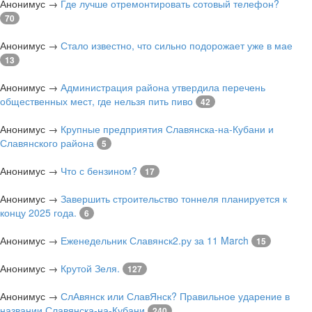
Анонимус
→
Где лучше отремонтировать сотовый телефон?
70
Анонимус
→
Стало известно, что сильно подорожает уже в мае
13
Анонимус
→
Администрация района утвердила перечень
общественных мест, где нельзя пить пиво
42
Анонимус
→
Крупные предприятия Славянска-на-Кубани и
Славянского района
5
Анонимус
→
Что с бензином?
17
Анонимус
→
Завершить строительство тоннеля планируется к
концу 2025 года.
6
Анонимус
→
Еженедельник Славянск2.ру за 11 March
15
Анонимус
→
Крутой Зеля.
127
Анонимус
→
СлАвянск или СлавЯнск? Правильное ударение в
названии Славянска-на-Кубани
240