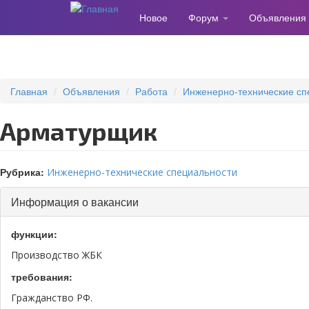
Новое
Форум
Объявления
Перейти
к
основному
содержанию
Главная
Объявления
Работа
Инженерно-технические сп
Арматурщик
Рубрика:
Инженерно-технические специальности
Информация о вакансии
функции:
Производство ЖБК
требования:
Гражданство РФ.