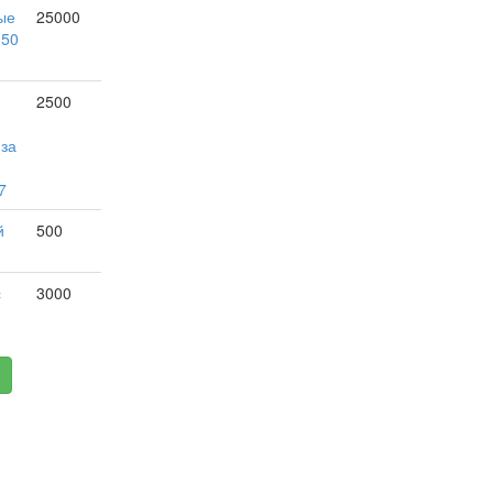
ые
25000
150
2500
 за
7
й
500
с
3000