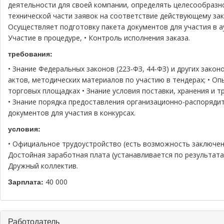
деятельности для своей компании, определять целесообразно
технической части заявок на соответствие действующему зак
Осуществляет подготовку пакета документов для участия в ау
Участие в процедуре, • Контроль исполнения заказа.
требования:
• Знание Федеральных законов (223-ФЗ, 44-ФЗ) и других зако
актов, методических материалов по участию в тендерах; • О
торговых площадках • Знание условия поставки, хранения и т
• Знание порядка предоставления организационно-распоряди
документов для участия в конкурсах.
условия:
• Официальное трудоустройство (есть возможность заключен
Достойная заработная плата (устанавливается по результатам
Дружный коллектив.
Зарплата:
40 000
Скрыть
Работодатель