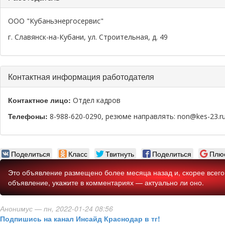
ООО "Кубаньэнергосервис"
г. Славянск-на-Кубани, ул. Строительная, д. 49
Скрыть
Контактная информация работодателя
Контактное лицо:
Отдел кадров
Телефоны:
8-988-620-0290, резюме направлять: non@kes-23.r
Поделиться
Класс
Твитнуть
Поделиться
Плю
Это объявление размещено более месяца назад и, скорее всего,
объявление, укажите в комментариях — актуально ли оно.
Анонимус
— пн, 2022-01-24 08:56
Подпишись на канал Инсайд Краснодар в тг!