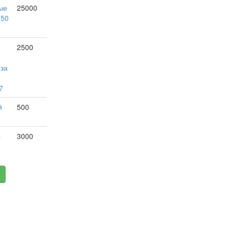
ые
25000
150
2500
 за
7
й
500
с
3000