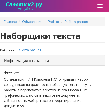
Пере
Перейти
к
Главная
Объявления
Работа
Работа разная
основному
содержанию
Наборщики текста
Рубрика:
Работа разная
Скрыть
Информация о вакансии
функции:
Организация "ИП Ковалева Н.С" открывает набор
сотрудников на должность наборщик текстов, суть
работы в перепечатке текстов из сканированных
графических файлов в текстовые документы.
Обязанности: Набор текстов Редактирование
документов