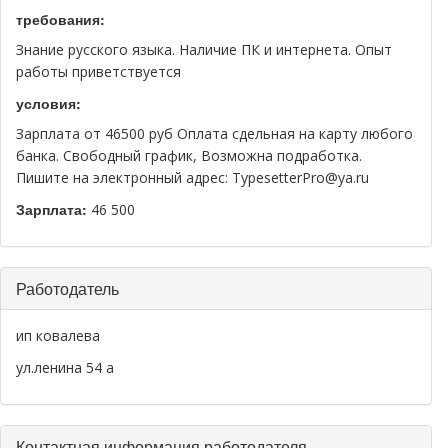
требования:
Знание русского языка. Наличие ПК и интернета. Опыт
работы приветствуется
условия:
Зарплата от 46500 руб Оплата сдельная на карту любого
банка. Свободный график, Возможна подработка.
Пишите на электронный адрес: TypesetterPro@ya.ru
Зарплата:
46 500
Скрыть
Работодатель
ип ковалева
ул.ленина 54 а
Скрыть
Контактная информация работодателя