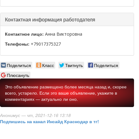
Скрыть
Контактная информация работодателя
Контактное лицо:
Анна Викторовна
Телефоны:
+79017375327
Поделиться
Класс
Твитнуть
Поделиться
Плюсануть
Это объявление размещено более месяца назад и, скорее
всего, устарело. Если это ваше объявление, укажите в
комментариях — актуально ли оно.
Анонимус
— чт, 2021-12-16 13:18
Подпишись на канал Инсайд Краснодар в тг!