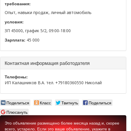
требования:
Опыт, навыки продаж, личный автомобиль
условия:
ЗП 45000, график 5/2, 09:00-18:00
Зарплата:
45 000
Скрыть
Контактная информация работодателя
Телефоны:
ИП Калашников В.А. тел. +79180360550 Николай
Поделиться
Класс
Твитнуть
Поделиться
Плюсануть
Это объявление размещено более месяца назад и, скорее
всего, устарело. Если это ваше объявление, укажите в