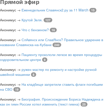
Прямой эфир
Анонимус
→
Еженедельник Славянск2.ру за 11 March
15
Анонимус
→
Крутой Зеля.
127
Анонимус
→
Что с бензином?
16
Анонимус
→
СлАвянск или СлавЯнск? Правильное ударение в
названии Славянска-на-Кубани
240
Анонимус
→
Пациенту прокололи легкое во время процедуры
оздоровительном центре
9
Анонимус
→
ружен мастер по ремонту и настройке ручной
швейной машинки
8
Анонимус
→
На кладбище запретили ставить флаги погибшим
на СВО
19
Анонимус
→
Биография. Происхождение Бориса Надеждина и
как он гимн России хотел изменить (текст гимна)
25