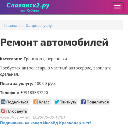
Пере
Перейти
к
Главная
Запросы услуг
основному
содержанию
Ремонт автомобилей
Категория:
Транспорт, перевозки
Требуется автослесарь в частный автосервис, зарплата
сдельная.
Плата за услугу:
100.00 руб.
Телефон:
+79183837220
Поделиться
Класс
Твитнуть
Поделиться
Плюсануть
Анонимус
— пт, 2023-05-05 18:21
Подпишись на канал Инсайд Краснодар в тг!