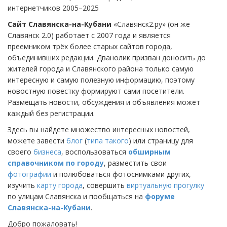
интернетчиков 2005–2025
Сайт Славянска-на-Кубани
«Славянск2.ру» (он же
Славянск 2.0) работает с 2007 года и является
преемником трёх более старых сайтов города,
объединивших редакции. Дванолик призван доносить до
жителей города и Славянского района только самую
интересную и самую полезную информацию, поэтому
новостную повестку формируют сами посетители.
Размещать новости, обсуждения и объявления может
каждый без регистрации.
Здесь вы найдете множество интересных новостей,
можете завести
блог
(
типа такого
) или страницу для
своего
бизнеса
, воспользоваться
обширным
справочником по городу
, разместить свои
фотографии
и полюбоваться фотоснимками других,
изучить
карту города
, совершить
виртуальную прогулку
по улицам Славянска и пообщаться на
форуме
Славянска-на-Кубани
.
Добро пожаловать!