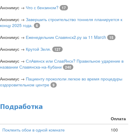
Анонимус
→
Что с бензином?
17
Анонимус
→
Завершить строительство тоннеля планируется к
концу 2025 года.
6
Анонимус
→
Еженедельник Славянск2.ру за 11 March
15
Анонимус
→
Крутой Зеля.
127
Анонимус
→
СлАвянск или СлавЯнск? Правильное ударение в
названии Славянска-на-Кубани
240
Анонимус
→
Пациенту прокололи легкое во время процедуры
оздоровительном центре
9
Подработка
Оплата
Поклеить обои в одной комнате
100