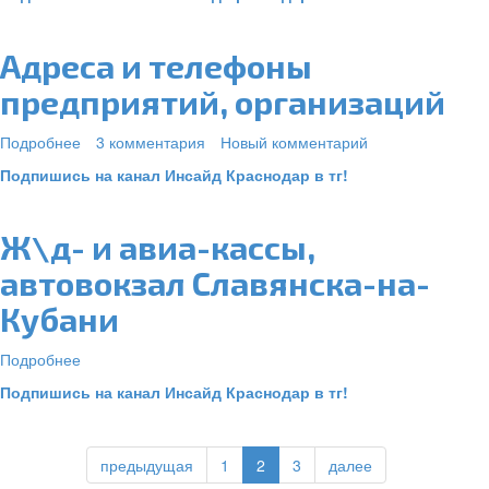
в
Славянске-
на-
Адреса и телефоны
Кубани
предприятий, организаций
Подробнее
о
3 комментария
Новый комментарий
Адреса
Подпишись на канал Инсайд Краснодар в тг!
и
телефоны
предприятий,
Ж\д- и авиа-кассы,
организаций
автовокзал Славянска-на-
Кубани
Подробнее
о
Ж\д-
Подпишись на канал Инсайд Краснодар в тг!
и
авиа-
кассы,
предыдущая
1
2
3
далее
автовокзал