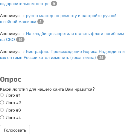
оздоровительном центре
9
Анонимус
→
ружен мастер по ремонту и настройке ручной
швейной машинки
8
Анонимус
→
На кладбище запретили ставить флаги погибшим
на СВО
19
Анонимус
→
Биография. Происхождение Бориса Надеждина и
как он гимн России хотел изменить (текст гимна)
25
Опрос
Какой логотип для нашего сайта Вам нравится?
Варианты
Лого #1
Лого #2
Лого #3
Лого #4
Голосовать