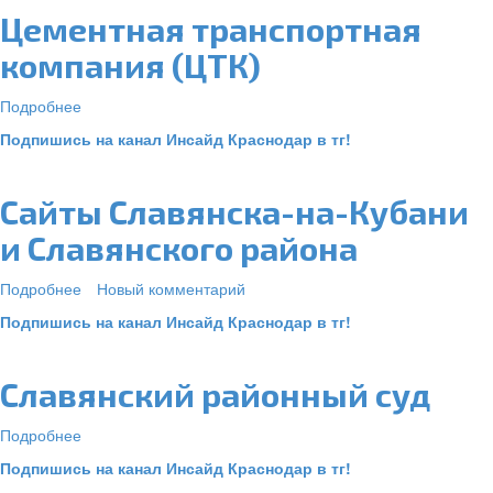
конторы
Цементная транспортная
компания (ЦТК)
Подробнее
о
Цементная
Подпишись на канал Инсайд Краснодар в тг!
транспортная
компания
(ЦТК)
Сайты Славянска-на-Кубани
и Славянского района
Подробнее
о
Новый комментарий
Сайты
Подпишись на канал Инсайд Краснодар в тг!
Славянска-
на-
Кубани
Славянский районный суд
и
Славянского
Подробнее
о
района
Славянский
Подпишись на канал Инсайд Краснодар в тг!
районный