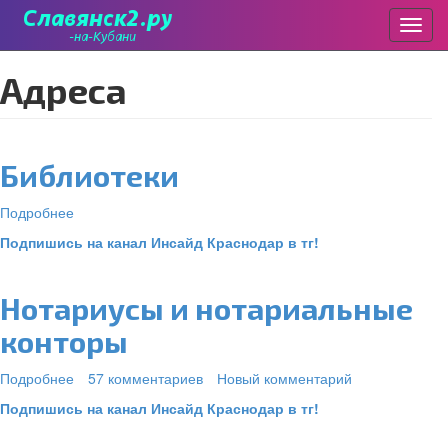
Пере
Перейти
адреса
к
основному
содержанию
Библиотеки
Подробнее
о
Библиотеки
Подпишись на канал Инсайд Краснодар в тг!
Нотариусы и нотариальные
конторы
Подробнее
о
57 комментариев
Новый комментарий
Нотариусы
Подпишись на канал Инсайд Краснодар в тг!
и
нотариальные