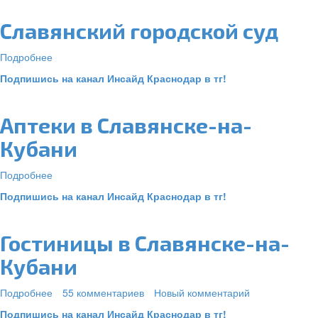
суд
Славянский городской суд
Подробнее
о
Славянский
Подпишись на канал Инсайд Краснодар в тг!
городской
суд
Аптеки в Славянске-на-
Кубани
Подробнее
о
Аптеки
Подпишись на канал Инсайд Краснодар в тг!
в
Славянске-
на-
Гостиницы в Славянске-на-
Кубани
Кубани
Подробнее
о
55 комментариев
Новый комментарий
Гостиницы
Подпишись на канал Инсайд Краснодар в тг!