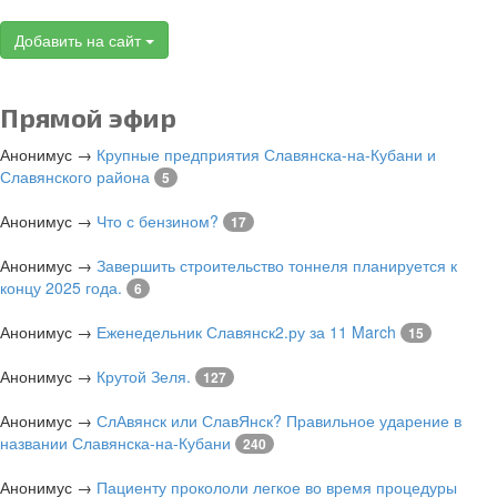
Славянска-
на-
Добавить на сайт
Кубани
Прямой эфир
Анонимус
→
Крупные предприятия Славянска-на-Кубани и
Славянского района
5
Анонимус
→
Что с бензином?
17
Анонимус
→
Завершить строительство тоннеля планируется к
концу 2025 года.
6
Анонимус
→
Еженедельник Славянск2.ру за 11 March
15
Анонимус
→
Крутой Зеля.
127
Анонимус
→
СлАвянск или СлавЯнск? Правильное ударение в
названии Славянска-на-Кубани
240
Анонимус
→
Пациенту прокололи легкое во время процедуры