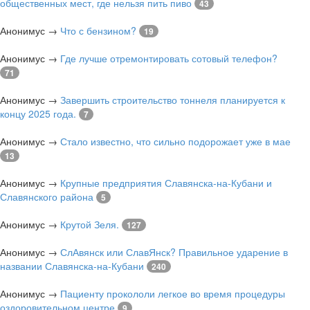
общественных мест, где нельзя пить пиво
43
Анонимус
→
Что с бензином?
19
Анонимус
→
Где лучше отремонтировать сотовый телефон?
71
Анонимус
→
Завершить строительство тоннеля планируется к
концу 2025 года.
7
Анонимус
→
Стало известно, что сильно подорожает уже в мае
13
Анонимус
→
Крупные предприятия Славянска-на-Кубани и
Славянского района
5
Анонимус
→
Крутой Зеля.
127
Анонимус
→
СлАвянск или СлавЯнск? Правильное ударение в
названии Славянска-на-Кубани
240
Анонимус
→
Пациенту прокололи легкое во время процедуры
оздоровительном центре
9