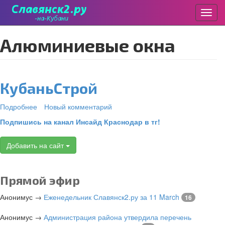
Пере
Перейти
алюминиевые окна
к
основному
содержанию
КубаньСтрой
Подробнее
о
Новый комментарий
КубаньСтрой
Подпишись на канал Инсайд Краснодар в тг!
Добавить на сайт
Прямой эфир
Анонимус
→
Еженедельник Славянск2.ру за 11 March
16
Анонимус
→
Администрация района утвердила перечень