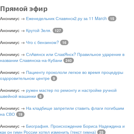
Прямой эфир
Анонимус
→
Еженедельник Славянск2.ру за 11 March
15
Анонимус
→
Крутой Зеля.
127
Анонимус
→
Что с бензином?
16
Анонимус
→
СлАвянск или СлавЯнск? Правильное ударение в
названии Славянска-на-Кубани
240
Анонимус
→
Пациенту прокололи легкое во время процедуры
оздоровительном центре
9
Анонимус
→
ружен мастер по ремонту и настройке ручной
швейной машинки
8
Анонимус
→
На кладбище запретили ставить флаги погибшим
на СВО
19
Анонимус
→
Биография. Происхождение Бориса Надеждина и
как он гимн России хотел изменить (текст гимна)
25