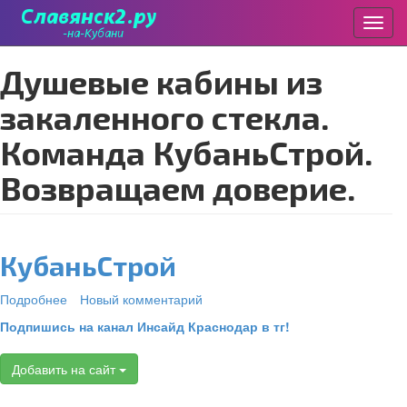
Пере
Перейти
душевые кабины из
к
основному
закаленного стекла.
содержанию
Команда КубаньСтрой.
Возвращаем доверие.
КубаньСтрой
Подробнее
о
Новый комментарий
КубаньСтрой
Подпишись на канал Инсайд Краснодар в тг!
Добавить на сайт