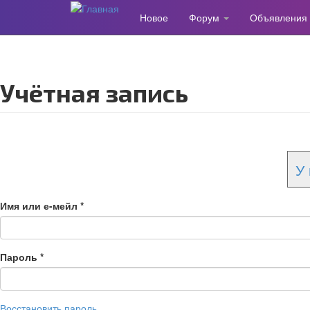
Новое
Форум
Объявления
Перейти
к
основному
содержанию
Учётная запись
У 
Имя или е-мейл
*
Пароль
*
Восстановить пароль