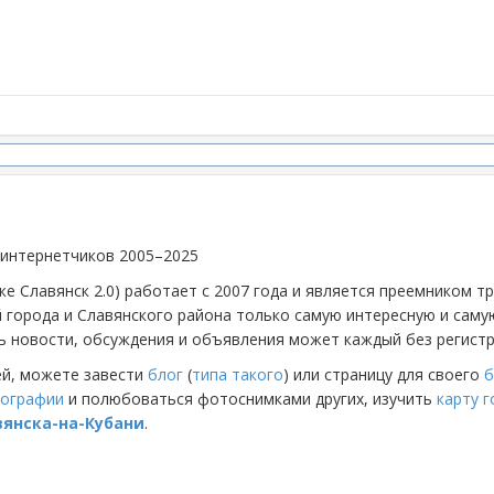
 интернетчиков 2005–2025
же Славянск 2.0) работает с 2007 года и является преемником 
й города и Славянского района только самую интересную и са
 новости, обсуждения и объявления может каждый без регистр
ей, можете завести
блог
(
типа такого
) или страницу для своего
б
ографии
и полюбоваться фотоснимками других, изучить
карту 
вянска-на-Кубани
.