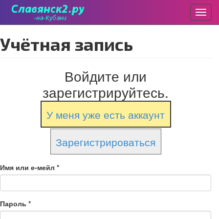
Пере
Перейти
Учётная запись
к
основному
содержанию
Войдите или
зарегистрируйтесь.
У меня уже есть аккаунт
Зарегистрироваться
Имя или е-мейл
*
Пароль
*