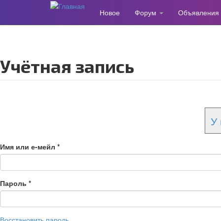
Новое
Форум
Объявления
Перейти
к
основному
содержанию
Учётная запись
У 
Имя или е-мейл
*
Пароль
*
Восстановить пароль