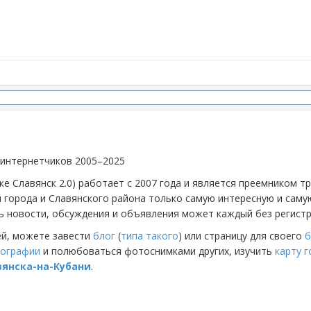
 интернетчиков 2005–2025
же Славянск 2.0) работает с 2007 года и является преемником 
й города и Славянского района только самую интересную и са
 новости, обсуждения и объявления может каждый без регистр
ей, можете завести
блог
(
типа такого
) или страницу для своего
б
ографии
и полюбоваться фотоснимками других, изучить
карту 
вянска-на-Кубани
.