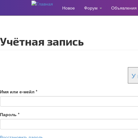
Новое
Форум
Объявления
Перейти
к
основному
содержанию
Учётная запись
У 
Имя или е-мейл
*
Пароль
*
Восстановить пароль