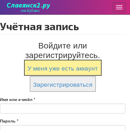
Пере
Перейти
Учётная запись
к
основному
содержанию
Войдите или
зарегистрируйтесь.
У меня уже есть аккаунт
Зарегистрироваться
Имя или е-мейл
*
Пароль
*