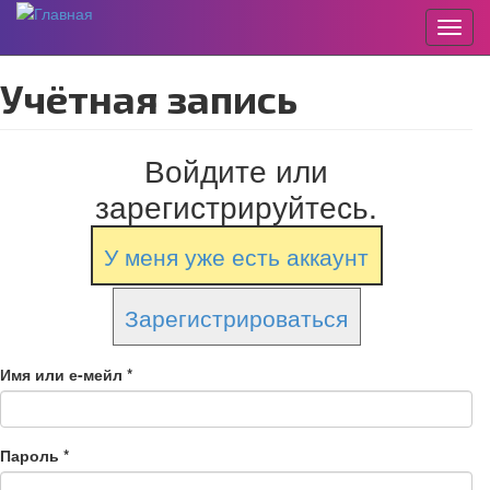
Пере
Перейти
Учётная запись
к
основному
содержанию
Войдите или
зарегистрируйтесь.
У меня уже есть аккаунт
Зарегистрироваться
Имя или е-мейл
*
Пароль
*