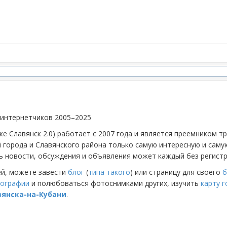
 интернетчиков 2005–2025
же Славянск 2.0) работает с 2007 года и является преемником 
й города и Славянского района только самую интересную и са
 новости, обсуждения и объявления может каждый без регистр
ей, можете завести
блог
(
типа такого
) или страницу для своего
б
ографии
и полюбоваться фотоснимками других, изучить
карту 
вянска-на-Кубани
.