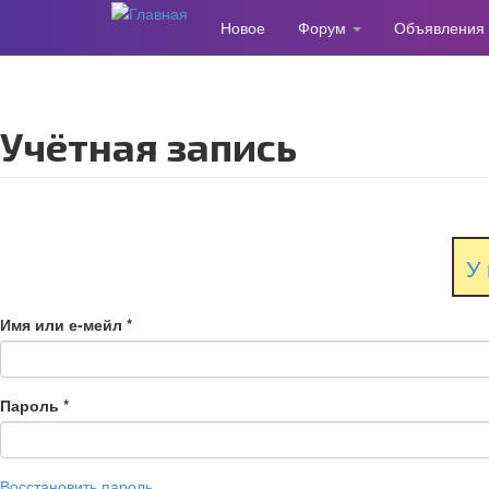
Новое
Форум
Объявления
Перейти
к
основному
содержанию
Учётная запись
У 
Имя или е-мейл
*
Пароль
*
Восстановить пароль