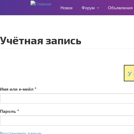
Новое
Форум
Объявления
Перейти
к
основному
содержанию
Учётная запись
У 
Имя или е-мейл
*
Пароль
*
Восстановить пароль