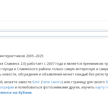
 интернетчиков 2005–2025
же Славянск 2.0) работает с 2007 года и является преемником 
й города и Славянского района только самую интересную и са
 новости, обсуждения и объявления может каждый без регистр
ей, можете завести
блог
(
типа такого
) или страницу для своего
б
ографии
и полюбоваться фотоснимками других, изучить
карту 
вянска-на-Кубани
.